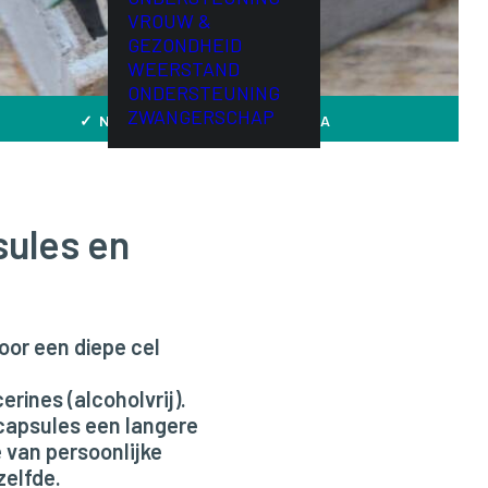
VROUW &
GEZONDHEID
WEERSTAND
ONDERSTEUNING
ZWANGERSCHAP
✓ NR.1 DR. MORSE SHOP IN EUROPA
sules en
oor een diepe cel
erines (alcoholvrij).
 capsules een langere
 van persoonlijke
zelfde.