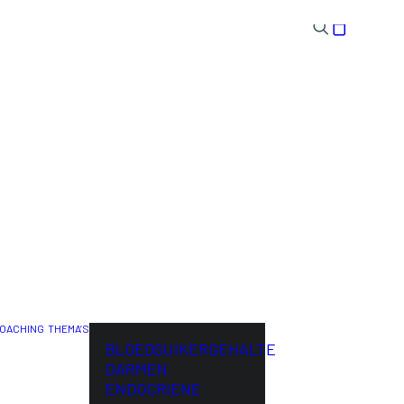
OACHING
THEMA’S
ENG
BLOEDSUIKERGEHALTE
DARMEN
ENDOCRIENE