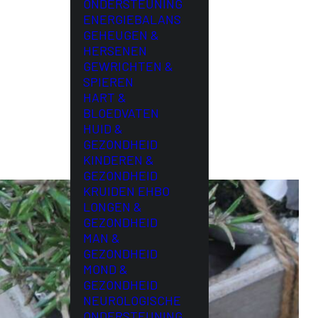
ONDERSTEUNING
ENERGIEBALANS
GEHEUGEN &
HERSENEN
GEWRICHTEN &
SPIEREN
HART &
BLOEDVATEN
HUID &
GEZONDHEID
KINDEREN &
GEZONDHEID
KRUIDEN EHBO
LONGEN &
GEZONDHEID
MAN &
GEZONDHEID
MOND &
GEZONDHEID
NEUROLOGISCHE
ONDERSTEUNING