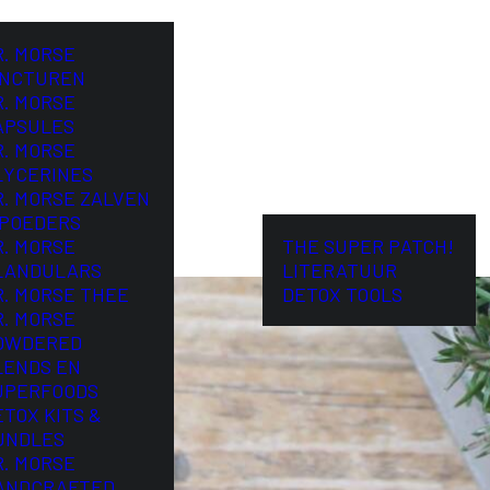
R. MORSE
INCTUREN
R. MORSE
APSULES
R. MORSE
LYCERINES
R. MORSE ZALVEN
 POEDERS
R. MORSE
THE SUPER PATCH!
LANDULARS
LITERATUUR
R. MORSE THEE
DETOX TOOLS
R. MORSE
OWDERED
LENDS EN
uiden
UPERFOODS
ETOX KITS &
UNDLES
R. MORSE
ANDCRAFTED