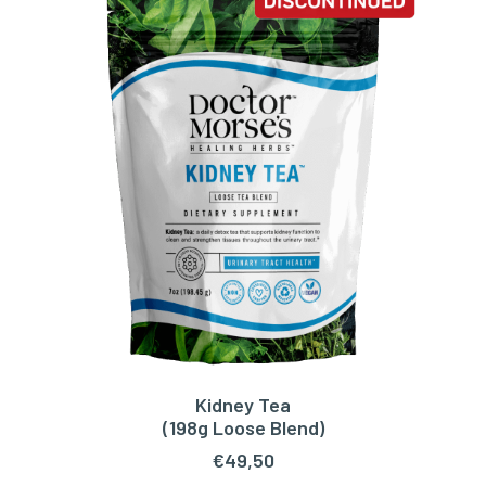
Kidney Tea
LEES VERDER
(198g Loose Blend)
€
49,50