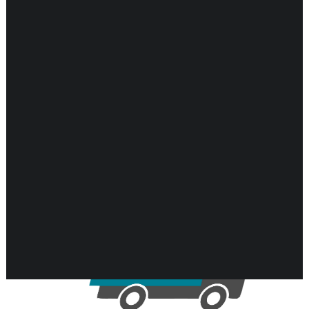
DARMEN
ENDOCRIENE ONDERSTEUNING
ENERGIEBALANS
GEHEUGEN & HERSENEN
Toont alle 8 resultaten
GEWRICHTEN & SPIEREN
HART & BLOEDVATEN
HUID & GEZONDHEID
KINDEREN & GEZONDHEID
KRUIDEN EHBO
LONGEN & GEZONDHEID
MAN & GEZONDHEID
MOND & GEZONDHEID
NEUROLOGISCHE ONDERSTEUNING
VROUW & GEZONDHEID
WEERSTAND ONDERSTEUNING
ZWANGERSCHAP