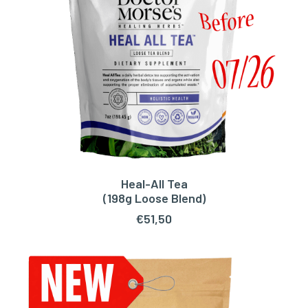
Heal-All Tea
LEES VERDER
(198g Loose Blend)
€
51,50