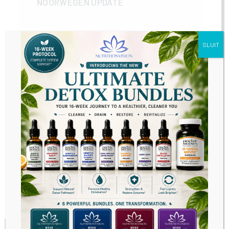
NOORWEGEN UPDATE
01.03.2025 -
SLUIT
VOORJAARSVAKANTIE 2025
01.05.2022 - BESTELLING
VERWERKINGSTIJD
01.07.2021 - EU
BELASTINGWETGEVING