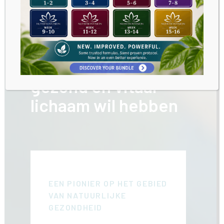
Dr. Morse, voor
iedereen die een
gezond en vitaal
lichaam wil hebben
EEN PIONIER OP HET GEBIED
VAN NATUURLIJKE
GEZONDHEID