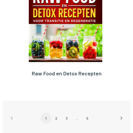
Raw Food en Detox Recepten
BESTEL HIER!
1
2
3
…
5