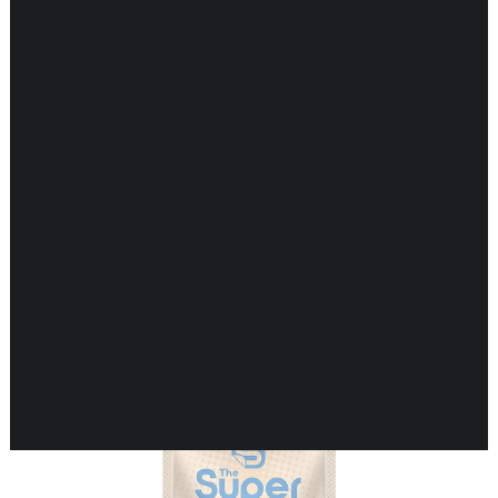
DARMEN
ENDOCRIENE ONDERSTEUNING
ENERGIEBALANS
GEHEUGEN & HERSENEN
Resultaat 1–16 van de 71 resultaten wordt
GEWRICHTEN & SPIEREN
getoond
HART & BLOEDVATEN
HUID & GEZONDHEID
KINDEREN & GEZONDHEID
KRUIDEN EHBO
LONGEN & GEZONDHEID
MAN & GEZONDHEID
MOND & GEZONDHEID
NEUROLOGISCHE ONDERSTEUNING
VROUW & GEZONDHEID
WEERSTAND ONDERSTEUNING
ZWANGERSCHAP