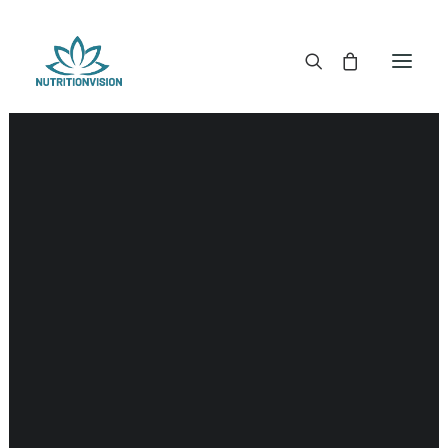
DR. MORSE TINCTUREN
DR. MORSE CAPSULES
DR. MORSE GLYCERINES
DR. MORSE ZALVEN & POEDERS
DR. MORSE GLANDULARS
DR. MORSE THEE
DR. MORSE POWDERED BLENDS EN SUPERFOODS
DETOX KITS & BUNDLES
DR. MORSE HANDCRAFTED
THE SUPER PATCH!
LITERATUUR
DETOX TOOLS
BLOEDSUIKERGEHALTE