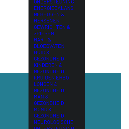
ONDERSTEUNING
ENERGIEBALANS
GEHEUGEN &
HERSENEN
GEWRICHTEN &
SPIEREN
HART &
BLOEDVATEN
HUID &
GEZONDHEID
KINDEREN &
GEZONDHEID
KRUIDEN EHBO
LONGEN &
GEZONDHEID
MAN &
GEZONDHEID
MOND &
GEZONDHEID
NEUROLOGISCHE
ONDERSTEUNING