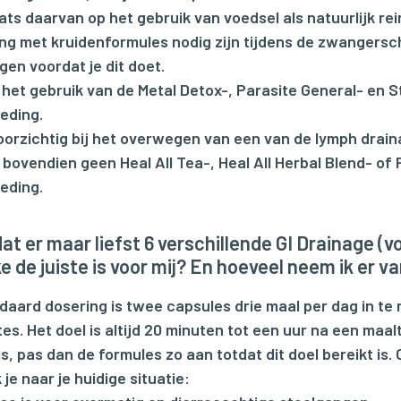
laats daarvan op het gebruik van voedsel als natuurlijk re
ing met kruidenformules nodig zijn tijdens de zwangersch
gen voordat je dit doet.
 het gebruik van de Metal Detox-, Parasite General- en
eding.
orzichtig bij het overwegen van een van de lymph drai
 bovendien geen Heal All Tea-, Heal All Herbal Blend- of
eding.
 dat er maar liefst 6 verschillende GI Drainage 
ke de juiste is voor mij? En hoeveel neem ik er va
daard dosering is twee capsules drie maal per dag in te
es. Het doel is altijd 20 minuten tot een uur na een maal
is, pas dan de formules zo aan totdat dit doel bereikt is
jk je naar je huidige situatie: