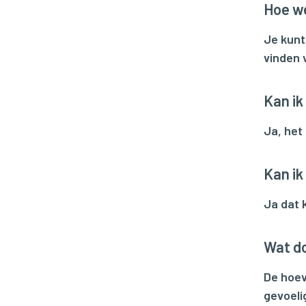
Hoe we
Je kunt
vinden 
Kan ik
Ja, het
Kan ik
Ja dat 
Wat do
De hoev
gevoeli