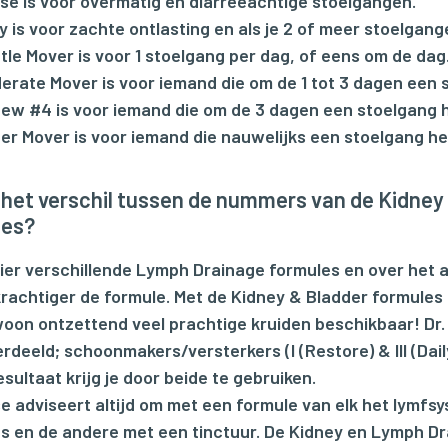
ose is voor overmatig en diarreeachtige stoelgangen.
ily is voor zachte ontlasting en als je 2 of meer stoelgan
ntle Mover is voor 1 stoelgang per dag, of eens om de dag
derate Mover is voor iemand die om de 1 tot 3 dagen een 
new #4 is voor iemand die om de 3 dagen een stoelgang 
per Mover is voor iemand die nauwelijks een stoelgang he
 het verschil tussen de nummers van de Kidne
les?
 vier verschillende Lymph Drainage formules en over het 
rachtiger de formule. Met de Kidney & Bladder formules is
woon ontzettend veel prachtige kruiden beschikbaar! Dr.
deeld; schoonmakers/versterkers (I (Restore) & III (Daily))
sultaat krijg je door beide te gebruiken.
se adviseert altijd om met een formule van elk het lymfs
s en de andere met een tinctuur. De Kidney en Lymph Dr