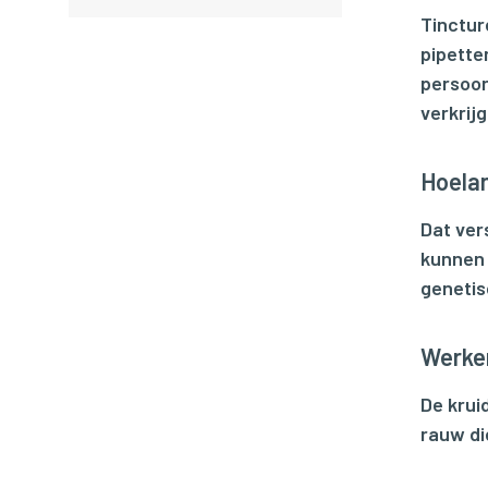
Tinctur
pipette
persoon
verkrij
Hoelan
Dat ver
kunnen 
genetis
Werken
De krui
rauw di