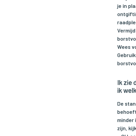
je in p
ontgift
raadple
Vermijd
borstvo
Wees vo
Gebruik
borstvo
Ik zie
ik wel
De stan
behoeft
minder 
zijn, ki