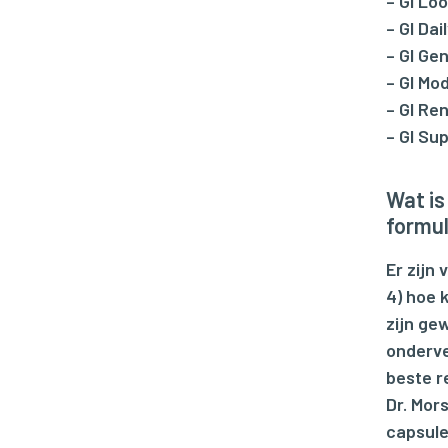
– GI Lo
– GI Da
– GI Ge
– GI Mo
– GI Re
– GI Su
Wat is
formu
Er zijn
4) hoe k
zijn ge
onderver
beste re
Dr. Mor
capsule