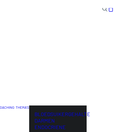
OACHING
THEMA’S
ENG
BLOEDSUIKERGEHALTE
DARMEN
ENDOCRIENE