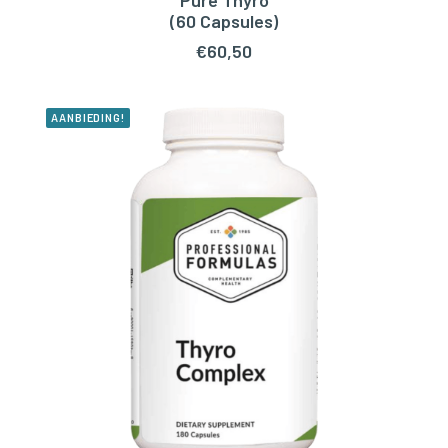
Pure Thyro
LEES VERDER
(60 Capsules)
€
60,50
AANBIEDING!