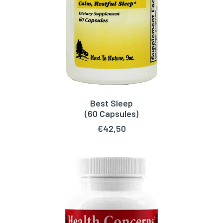
Best Sleep
LEES VERDER
(60 Capsules)
€
42,50