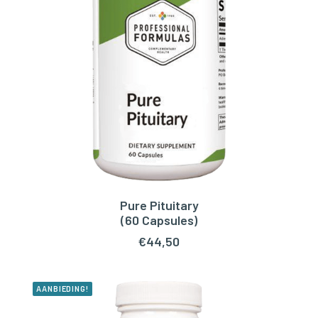
Pure Pituitary
LEES VERDER
(60 Capsules)
€
44,50
AANBIEDING!