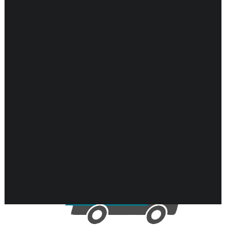
DARMEN
ENDOCRIENE ONDERSTEUNING
Resultaat 1–16 van de 17 resultaten wordt
ENERGIEBALANS
GEHEUGEN & HERSENEN
getoond
GEWRICHTEN & SPIEREN
HART & BLOEDVATEN
HUID & GEZONDHEID
KINDEREN & GEZONDHEID
KRUIDEN EHBO
LONGEN & GEZONDHEID
MAN & GEZONDHEID
MOND & GEZONDHEID
NEUROLOGISCHE ONDERSTEUNING
VROUW & GEZONDHEID
WEERSTAND ONDERSTEUNING
ZWANGERSCHAP