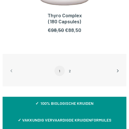
Thyro Complex
TOEVOEGEN AAN WINKELWAGEN
(180 Capsules)
Oorspronkelijke
Huidige
€
98,50
€
88,50
prijs
prijs
was:
is:
€98,50.
€88,50.
1
2
✓ 100% BIOLOGISCHE KRUIDEN
✓
VAKKUNDIG VERVAARDIGDE KRUIDENFORMULES