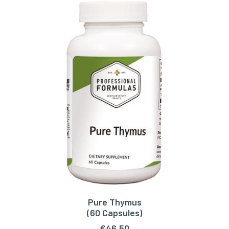
€34,50.
€31,05.
Pure Thymus
TOEVOEGEN AAN WINKELWAGEN
(60 Capsules)
€
46,50