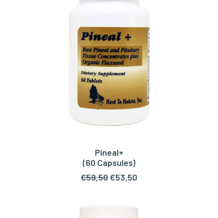
Pineal+
LEES VERDER
(60 Capsules)
Oorspronkelijke
Huidige
€
59,50
€
53,50
prijs
prijs
was:
is:
€59,50.
€53,50.