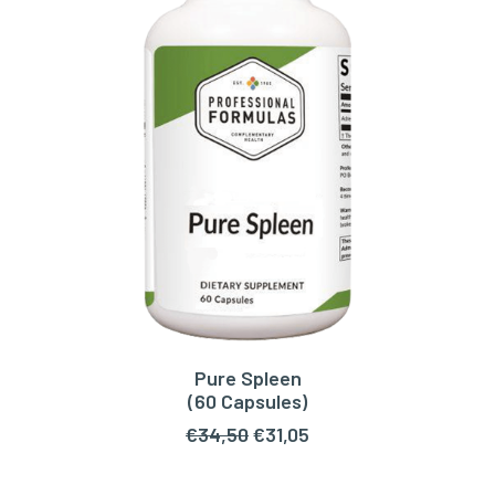
Pure Spleen
TOEVOEGEN AAN WINKELWAGEN
(60 Capsules)
Oorspronkelijke
Huidige
€
34,50
€
31,05
prijs
prijs
was:
is: