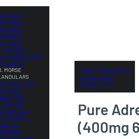
R. MORSE
INCTUREN
R. MORSE
APSULES
R. MORSE
LYCERINES
R. MORSE ZALVEN
 POEDERS
R. MORSE
THE SUPER PATCH!
LANDULARS
LITERATUUR
R. MORSE THEE
DETOX TOOLS
R. MORSE
OWDERED
Pure Adr
LENDS EN
UPERFOODS
ETOX KITS &
(400mg 6
UNDLES
R. MORSE
ANDCRAFTED