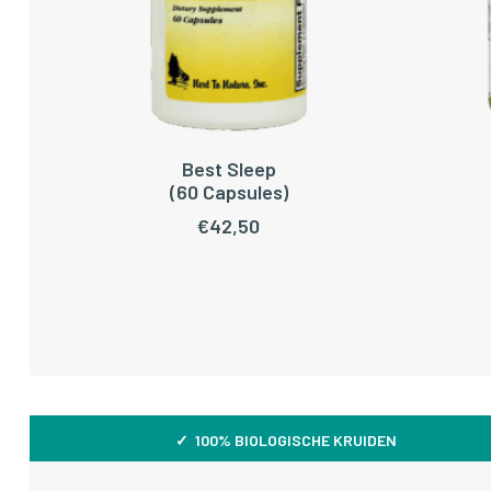
Best Sleep
LEES VERDER
TOEV
(60 Capsules)
€
42,50
✓ 100% BIOLOGISCHE KRUIDEN