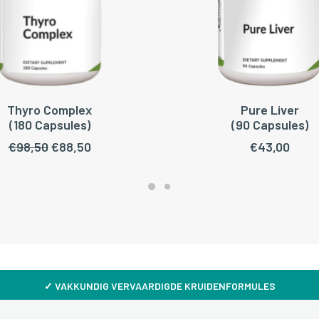
Thyro Complex
Pure Liver
OEGEN AAN WINKELWAGEN
TOEVOEGEN AAN WINKEL
(180 Capsules)
(90 Capsules)
Oorspronkelijke
Huidige
€
98,50
€
88,50
€
43,00
prijs
prijs
was:
is:
€98,50.
€88,50.
✓
VAKKUNDIG VERVAARDIGDE KRUIDENFORMULES