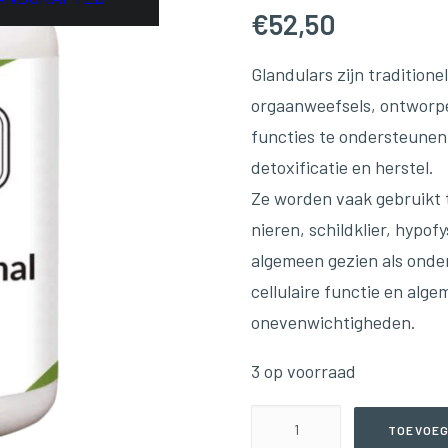
€
52,50
Glandulars zijn tradition
orgaanweefsels, ontworpe
functies te ondersteunen
detoxificatie en herstel.
Ze worden vaak gebruikt 
nieren, schildklier, hypo
algemeen gezien als onders
cellulaire functie en alg
onevenwichtigheden.
3 op voorraad
Pure
TOEVOEG