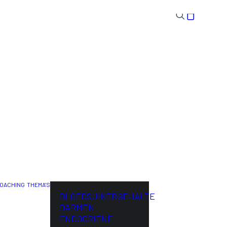
OACHING
THEMA’S
ENG
BLOEDSUIKERGEHALTE
DARMEN
ENDOCRIENE