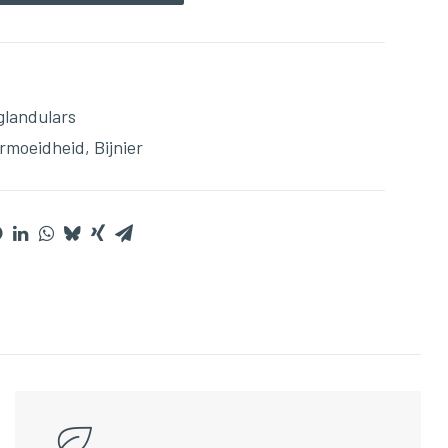
glandulars
rmoeidheid
,
Bijnier