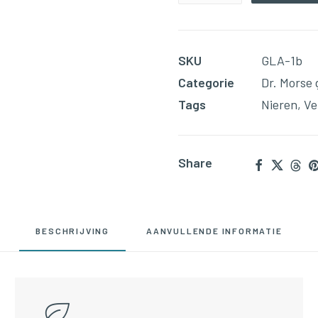
Adrenal(400mg
60
Capsules)
SKU
GLA-1b
aantal
Categorie
Dr. Morse 
Tags
Nieren
,
Ve
Share
BESCHRIJVING
AANVULLENDE INFORMATIE