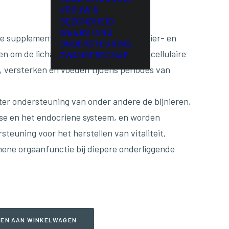
VROUW &
GEZONDHEID
WEERSTAND
ele supplementen gemaakt van rauwe klier- en
ONDERSTEUNING
n om de lichaamseigen endocriene en cellulaire
ZWANGERSCHAP
, versterken en voeden tijdens periodes van
ter ondersteuning van onder andere de bijnieren,
fyse en het endocriene systeem, en worden
teuning voor het herstellen van vitaliteit,
emene orgaanfunctie bij diepere onderliggende
EN AAN WINKELWAGEN