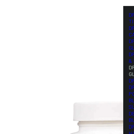
D
T
D
C
D
G
D
&
D
G
D
D
P
B
S
D
B
D
H