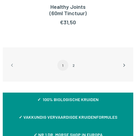
Healthy Joints
TOEVOEGEN AAN WINKELWAGEN
(60ml Tinctuur)
€
31,50
1
2
✓ 100% BIOLOGISCHE KRUIDEN
✓
VAKKUNDIG VERVAARDIGDE KRUIDENFORMULES
✓ NR.1 DR. MORSE SHOP IN EUROPA