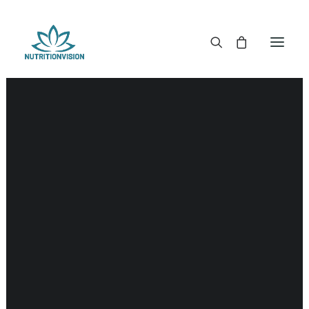
DR. MORSE TINCTUREN
DR. MORSE CAPSULES
DR. MORSE GLYCERINES
Bijnier
DR. MORSE ZALVEN & POEDERS
DR. MORSE GLANDULARS
DR. MORSE THEE
DR. MORSE POWDERED BLENDS EN SUPERFOODS
DETOX KITS & BUNDLES
DR. MORSE HANDCRAFTED
THE SUPER PATCH!
LITERATUUR
DETOX TOOLS
BLOEDSUIKERGEHALTE