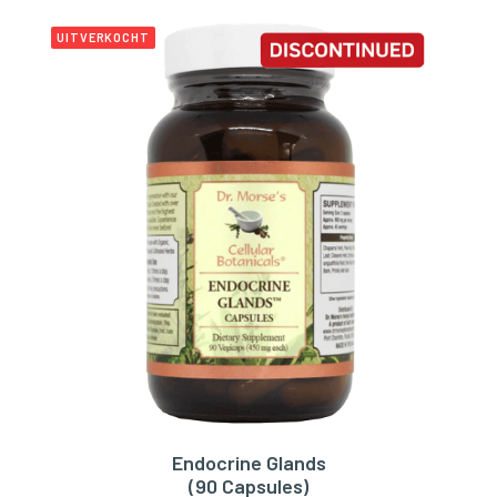
UITVERKOCHT
Endocrine Glands
LEES VERDER
(90 Capsules)