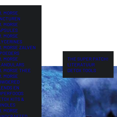
R. MORSE
INCTUREN
R. MORSE
APSULES
R. MORSE
LYCERINES
R. MORSE ZALVEN
 POEDERS
R. MORSE
THE SUPER PATCH!
LANDULARS
LITERATUUR
R. MORSE THEE
DETOX TOOLS
R. MORSE
OWDERED
LENDS EN
UPERFOODS
ETOX KITS &
UNDLES
R. MORSE
ANDCRAFTED