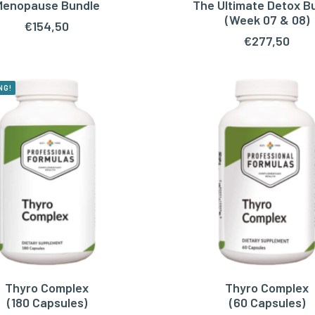
Menopause Bundle
The Ultimate Detox B
OEGEN AAN WINKELWAGEN
TOEVOEGEN AAN WINKEL
(Week 07 & 08)
€
154,50
€
277,50
NG!
Thyro Complex
Thyro Complex
OEGEN AAN WINKELWAGEN
TOEVOEGEN AAN WINKEL
(180 Capsules)
(60 Capsules)