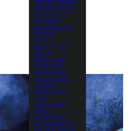
ONDERSTEUNING
ENERGIEBALANS
GEHEUGEN &
HERSENEN
GEWRICHTEN &
SPIEREN
HART &
BLOEDVATEN
HUID &
GEZONDHEID
KINDEREN &
GEZONDHEID
KRUIDEN EHBO
LONGEN &
GEZONDHEID
MAN &
GEZONDHEID
MOND &
GEZONDHEID
NEUROLOGISCHE
ONDERSTEUNING