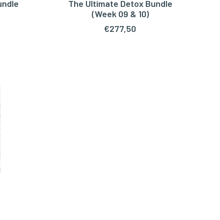
undle
The Ultimate Detox Bundle
WAGEN
TOEVOEGEN AAN WINKELWAGEN
(Week 09 & 10)
€
277,50
WAGEN