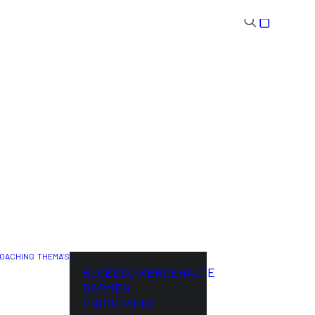
OACHING
THEMA’S
ENG
BLOEDSUIKERGEHALTE
DARMEN
ENDOCRIENE