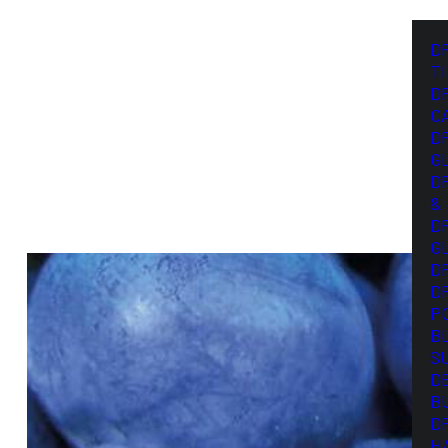
D
T
D
C
D
G
D
&
D
G
D
D
P
B
S
D
B
D
H