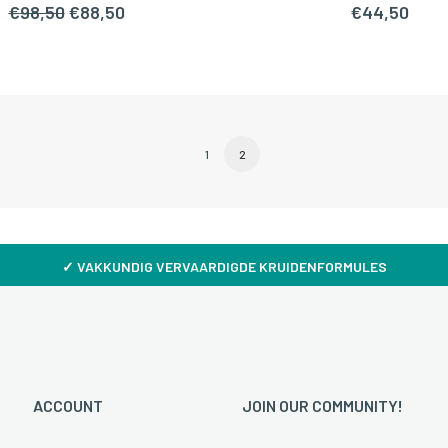
Oorspronkelijke
Huidige
€
98,50
€
88,50
€
44,50
prijs
prijs
was:
is:
€98,50.
€88,50.
1
2
✓
VAKKUNDIG VERVAARDIGDE KRUIDENFORMULES
ACCOUNT
JOIN OUR COMMUNITY!