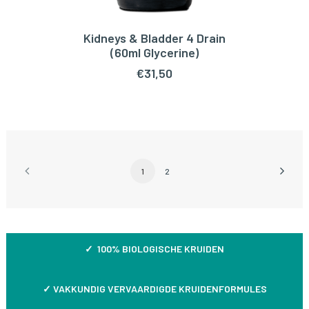
Kidneys & Bladder 4 Drain
LEES VERDER
(60ml Glycerine)
€
31,50
1
2
✓ 100% BIOLOGISCHE KRUIDEN
✓
VAKKUNDIG VERVAARDIGDE KRUIDENFORMULES