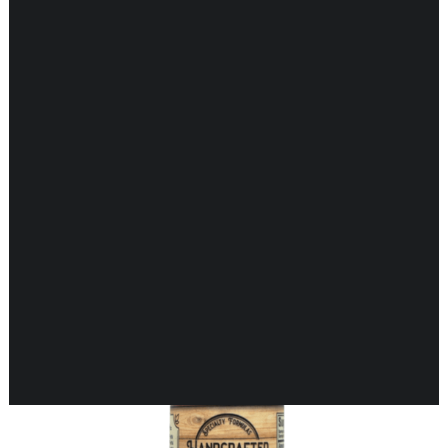
DARMEN
ENDOCRIENE ONDERSTEUNING
Resultaat 1–16 van de 26 resultaten wordt
ENERGIEBALANS
GEHEUGEN & HERSENEN
getoond
GEWRICHTEN & SPIEREN
HART & BLOEDVATEN
HUID & GEZONDHEID
KINDEREN & GEZONDHEID
KRUIDEN EHBO
LONGEN & GEZONDHEID
MAN & GEZONDHEID
MOND & GEZONDHEID
NEUROLOGISCHE ONDERSTEUNING
VROUW & GEZONDHEID
WEERSTAND ONDERSTEUNING
ZWANGERSCHAP