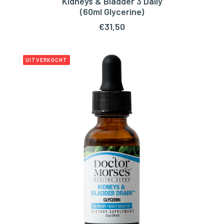
Kidneys & Bladder 3 Daily
TOEVOEGEN AAN WINKELWAGEN
(60ml Glycerine)
€
31,50
UITVERKOCHT