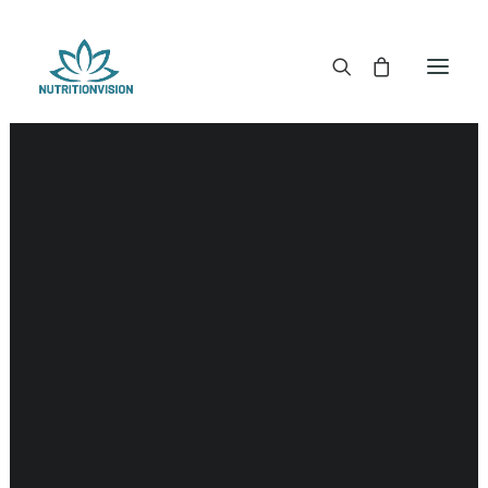
DR. MORSE TINCTUREN
DR. MORSE CAPSULES
DR. MORSE GLYCERINES
DR. MORSE ZALVEN & POEDERS
DR. MORSE GLANDULARS
DR. MORSE THEE
DR. MORSE POWDERED BLENDS EN SUPERFOODS
DETOX KITS & BUNDLES
DR. MORSE HANDCRAFTED
THE SUPER PATCH!
LITERATUUR
DETOX TOOLS
BLOEDSUIKERGEHALTE