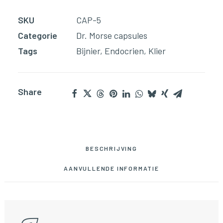
in
SKU
CAP-5
om
Categorie
Dr. Morse capsules
op
Tags
Bijnier
,
Endocrien
,
Klier
de
wachtlijst
voor
Share
dit
product
te
komen
BESCHRIJVING
AANVULLENDE INFORMATIE