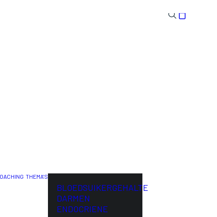
OACHING
THEMA’S
ENG
BLOEDSUIKERGEHALTE
DARMEN
ENDOCRIENE