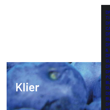
D
T
D
C
D
G
D
&
D
G
D
D
P
Klier
B
S
D
B
D
H