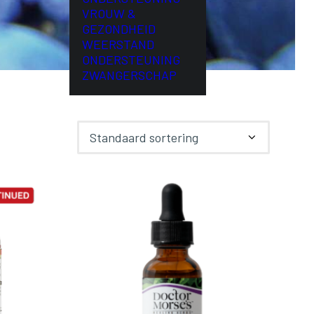
VROUW &
GEZONDHEID
WEERSTAND
ONDERSTEUNING
ZWANGERSCHAP