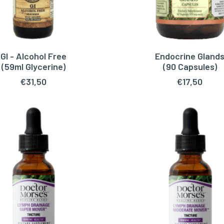
GI - Alcohol Free
Endocrine Gland
OEGEN AAN WINKELWAGEN
LEES VERDER
(59ml Glycerine)
(90 Capsules)
€
31,50
€
17,50