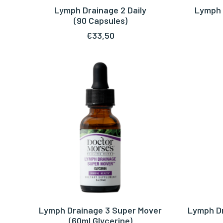
Lymph Drainage 2 Daily
Lymph 
TOEVOEGEN AAN WINKELWAGEN
TOEV
(90 Capsules)
€
33,50
Lymph Drainage 3 Super Mover
Lymph Dr
TOEVOEGEN AAN WINKELWAGEN
TOEV
(60ml Glycerine)