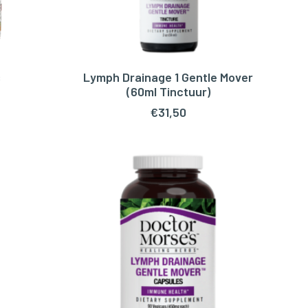
s
Lymph Drainage 1 Gentle Mover
TOEVOEGEN AAN WINKELWAGEN
(60ml Tinctuur)
€
31,50