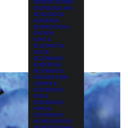
ONDERSTEUNING
ENERGIEBALANS
GEHEUGEN &
HERSENEN
GEWRICHTEN &
SPIEREN
HART &
BLOEDVATEN
HUID &
GEZONDHEID
KINDEREN &
GEZONDHEID
KRUIDEN EHBO
LONGEN &
GEZONDHEID
MAN &
GEZONDHEID
MOND &
GEZONDHEID
NEUROLOGISCHE
ONDERSTEUNING