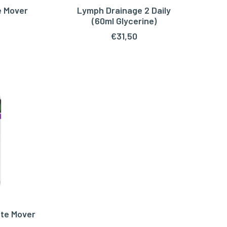
e Mover
Lymph Drainage 2 Daily
WAGEN
TOEVOEGEN AAN WINKELWAGEN
(60ml Glycerine)
€
31,50
te Mover
WAGEN