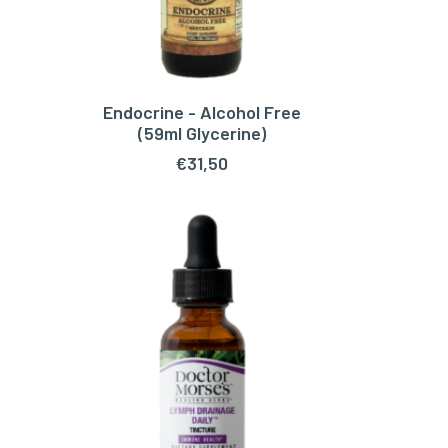
Endocrine - Alcohol Free
TOEVOEGEN AAN WINKELWAGEN
TOEV
(59ml Glycerine)
€
31,50