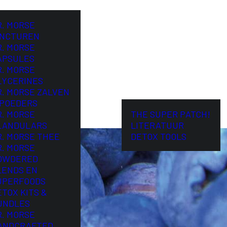
R. MORSE
INCTUREN
R. MORSE
APSULES
R. MORSE
LYCERINES
R. MORSE ZALVEN
 POEDERS
R. MORSE
THE SUPER PATCH!
LANDULARS
LITERATUUR
R. MORSE THEE
DETOX TOOLS
R. MORSE
OWDERED
LENDS EN
UPERFOODS
ETOX KITS &
UNDLES
R. MORSE
ANDCRAFTED