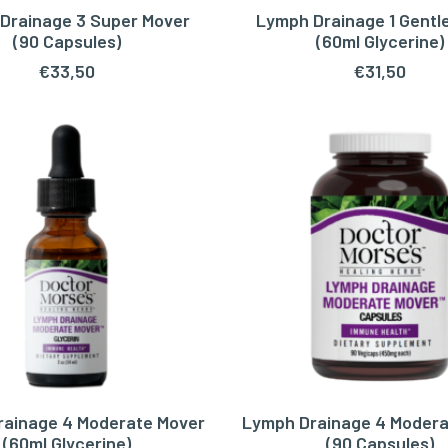
Drainage 3 Super Mover
Lymph Drainage 1 Gentl
OEGEN AAN WINKELWAGEN
TOEVOEGEN AAN WINKEL
(90 Capsules)
(60ml Glycerine)
€
33,50
€
31,50
ainage 4 Moderate Mover
Lymph Drainage 4 Modera
OEGEN AAN WINKELWAGEN
TOEVOEGEN AAN WINKEL
(60ml Glycerine)
(90 Capsules)