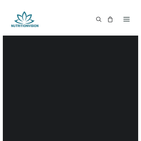
DR. MORSE TINCTUREN
DR. MORSE CAPSULES
DR. MORSE GLYCERINES
DR. MORSE ZALVEN & POEDERS
DR. MORSE GLANDULARS
DR. MORSE THEE
DR. MORSE POWDERED BLENDS EN SUPERFOODS
DETOX KITS & BUNDLES
DR. MORSE HANDCRAFTED
THE SUPER PATCH!
LITERATUUR
DETOX TOOLS
BLOEDSUIKERGEHALTE