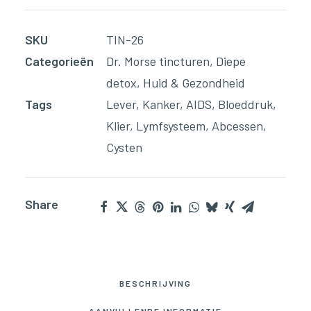
Mover(60ml
Tinctuur)
SKU
TIN-26
aantal
Categorieën
Dr. Morse tincturen
,
Diepe
detox
,
Huid & Gezondheid
Tags
Lever
,
Kanker
,
AIDS
,
Bloeddruk
,
Klier
,
Lymfsysteem
,
Abcessen
,
Cysten
Share
BESCHRIJVING