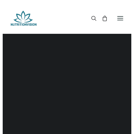
DR. MORSE TINCTUREN
DR. MORSE CAPSULES
DR. MORSE GLYCERINES
DR. MORSE ZALVEN & POEDERS
DR. MORSE GLANDULARS
DR. MORSE THEE
DR. MORSE POWDERED BLENDS EN SUPERFOODS
DETOX KITS & BUNDLES
DR. MORSE HANDCRAFTED
THE SUPER PATCH!
LITERATUUR
DETOX TOOLS
BLOEDSUIKERGEHALTE