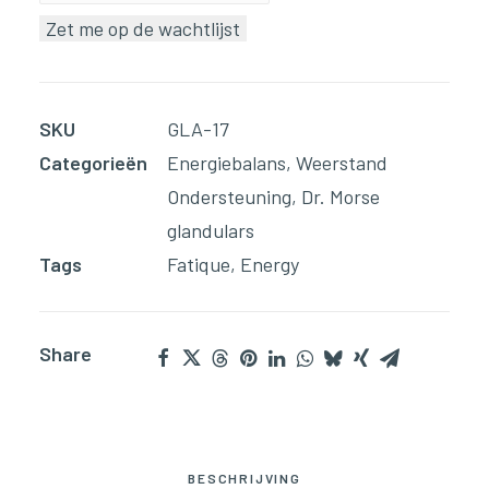
je
Zet me op de wachtlijst
e-
mailadres
in
SKU
GLA-17
om
Categorieën
Energiebalans
,
Weerstand
op
Ondersteuning
,
Dr. Morse
de
glandulars
wachtlijst
Tags
Fatique
,
Energy
voor
dit
product
Share
te
komen
BESCHRIJVING