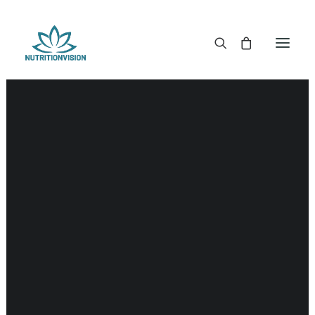
DR. MORSE TINCTUREN
DR. MORSE CAPSULES
DR. MORSE GLYCERINES
DR. MORSE ZALVEN & POEDERS
DR. MORSE GLANDULARS
DR. MORSE THEE
DR. MORSE POWDERED BLENDS EN SUPERFOODS
DETOX KITS & BUNDLES
DR. MORSE HANDCRAFTED
THE SUPER PATCH!
LITERATUUR
DETOX TOOLS
BLOEDSUIKERGEHALTE