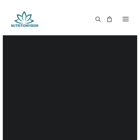
DR. MORSE TINCTUREN
DR. MORSE CAPSULES
DR. MORSE GLYCERINES
DR. MORSE ZALVEN & POEDERS
DR. MORSE GLANDULARS
DR. MORSE THEE
DR. MORSE POWDERED BLENDS EN SUPERFOODS
DETOX KITS & BUNDLES
DR. MORSE HANDCRAFTED
THE SUPER PATCH!
LITERATUUR
DETOX TOOLS
BLOEDSUIKERGEHALTE