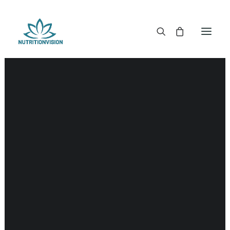
DR. MORSE TINCTUREN
DR. MORSE CAPSULES
DR. MORSE GLYCERINES
DR. MORSE ZALVEN & POEDERS
DR. MORSE GLANDULARS
DR. MORSE THEE
DR. MORSE POWDERED BLENDS EN SUPERFOODS
DETOX KITS & BUNDLES
DR. MORSE HANDCRAFTED
THE SUPER PATCH!
LITERATUUR
DETOX TOOLS
BLOEDSUIKERGEHALTE