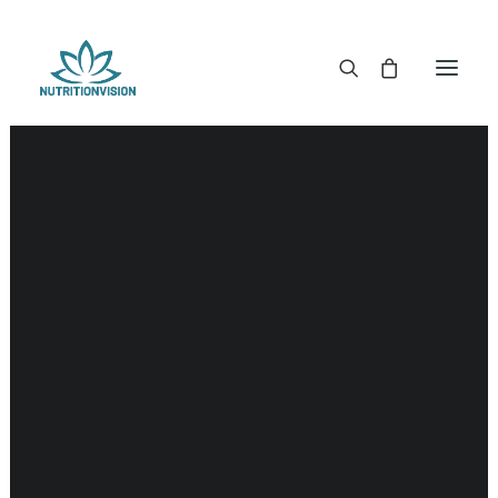
DR. MORSE TINCTUREN
DR. MORSE CAPSULES
DR. MORSE GLYCERINES
Alzheimer
DR. MORSE ZALVEN & POEDERS
DR. MORSE GLANDULARS
DR. MORSE THEE
DR. MORSE POWDERED BLENDS EN SUPERFOODS
DETOX KITS & BUNDLES
DR. MORSE HANDCRAFTED
THE SUPER PATCH!
LITERATUUR
DETOX TOOLS
BLOEDSUIKERGEHALTE