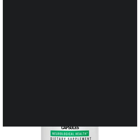
Toont alle 3 resultaten
DARMEN
ENDOCRIENE ONDERSTEUNING
ENERGIEBALANS
GEHEUGEN & HERSENEN
GEWRICHTEN & SPIEREN
HART & BLOEDVATEN
HUID & GEZONDHEID
KINDEREN & GEZONDHEID
KRUIDEN EHBO
LONGEN & GEZONDHEID
MAN & GEZONDHEID
MOND & GEZONDHEID
NEUROLOGISCHE ONDERSTEUNING
VROUW & GEZONDHEID
WEERSTAND ONDERSTEUNING
ZWANGERSCHAP