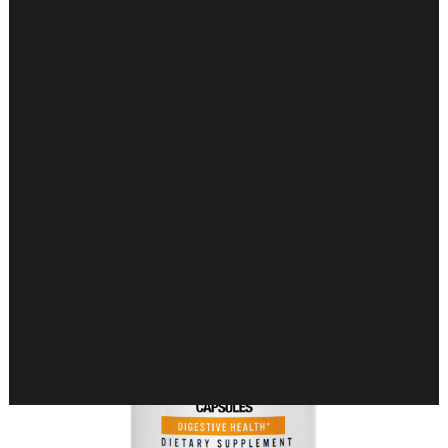
Toont alle 6 resultaten
DARMEN
ENDOCRIENE ONDERSTEUNING
ENERGIEBALANS
GEHEUGEN & HERSENEN
GEWRICHTEN & SPIEREN
HART & BLOEDVATEN
HUID & GEZONDHEID
KINDEREN & GEZONDHEID
KRUIDEN EHBO
LONGEN & GEZONDHEID
MAN & GEZONDHEID
MOND & GEZONDHEID
NEUROLOGISCHE ONDERSTEUNING
VROUW & GEZONDHEID
WEERSTAND ONDERSTEUNING
ZWANGERSCHAP