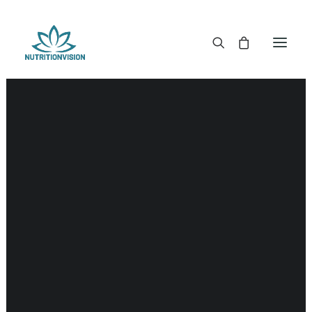
DR. MORSE TINCTUREN
DR. MORSE CAPSULES
DR. MORSE GLYCERINES
Colitis
DR. MORSE ZALVEN & POEDERS
DR. MORSE GLANDULARS
DR. MORSE THEE
DR. MORSE POWDERED BLENDS EN SUPERFOODS
DETOX KITS & BUNDLES
DR. MORSE HANDCRAFTED
THE SUPER PATCH!
LITERATUUR
DETOX TOOLS
BLOEDSUIKERGEHALTE