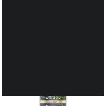
Toont alle 5 resultaten
DARMEN
ENDOCRIENE ONDERSTEUNING
ENERGIEBALANS
GEHEUGEN & HERSENEN
GEWRICHTEN & SPIEREN
HART & BLOEDVATEN
HUID & GEZONDHEID
KINDEREN & GEZONDHEID
KRUIDEN EHBO
LONGEN & GEZONDHEID
MAN & GEZONDHEID
MOND & GEZONDHEID
NEUROLOGISCHE ONDERSTEUNING
VROUW & GEZONDHEID
WEERSTAND ONDERSTEUNING
ZWANGERSCHAP