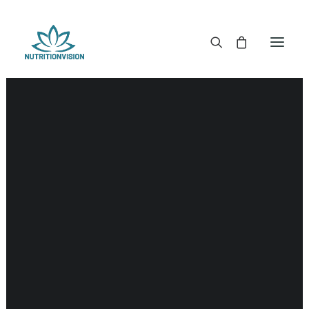
DR. MORSE TINCTUREN
DR. MORSE CAPSULES
DR. MORSE GLYCERINES
Hart
DR. MORSE ZALVEN & POEDERS
DR. MORSE GLANDULARS
DR. MORSE THEE
DR. MORSE POWDERED BLENDS EN SUPERFOODS
DETOX KITS & BUNDLES
DR. MORSE HANDCRAFTED
THE SUPER PATCH!
LITERATUUR
DETOX TOOLS
BLOEDSUIKERGEHALTE