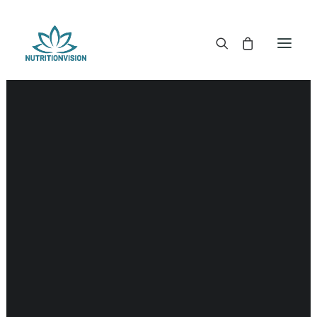
DR. MORSE TINCTUREN
DR. MORSE CAPSULES
DR. MORSE GLYCERINES
Hartinfarct
DR. MORSE ZALVEN & POEDERS
DR. MORSE GLANDULARS
DR. MORSE THEE
DR. MORSE POWDERED BLENDS EN SUPERFOODS
DETOX KITS & BUNDLES
DR. MORSE HANDCRAFTED
THE SUPER PATCH!
LITERATUUR
DETOX TOOLS
BLOEDSUIKERGEHALTE