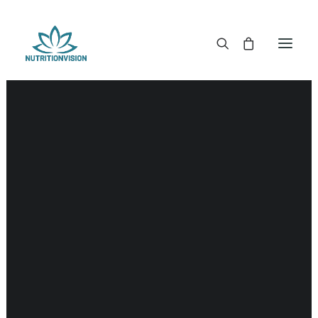
DR. MORSE TINCTUREN
DR. MORSE CAPSULES
DR. MORSE GLYCERINES
Kaalheid
DR. MORSE ZALVEN & POEDERS
DR. MORSE GLANDULARS
DR. MORSE THEE
DR. MORSE POWDERED BLENDS EN SUPERFOODS
DETOX KITS & BUNDLES
DR. MORSE HANDCRAFTED
THE SUPER PATCH!
LITERATUUR
DETOX TOOLS
BLOEDSUIKERGEHALTE