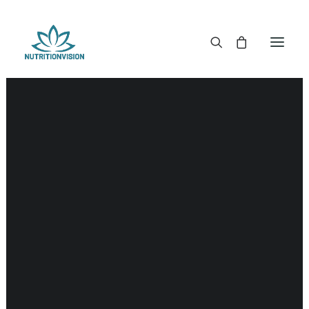
DR. MORSE TINCTUREN
DR. MORSE CAPSULES
DR. MORSE GLYCERINES
Metaal
DR. MORSE ZALVEN & POEDERS
DR. MORSE GLANDULARS
DR. MORSE THEE
DR. MORSE POWDERED BLENDS EN SUPERFOODS
DETOX KITS & BUNDLES
DR. MORSE HANDCRAFTED
THE SUPER PATCH!
LITERATUUR
DETOX TOOLS
BLOEDSUIKERGEHALTE