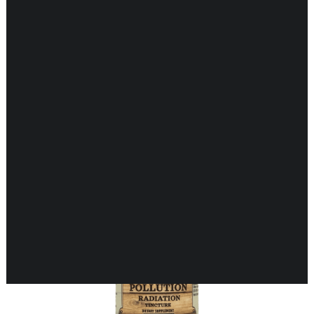
Toont alle 3 resultaten
DARMEN
ENDOCRIENE ONDERSTEUNING
ENERGIEBALANS
GEHEUGEN & HERSENEN
GEWRICHTEN & SPIEREN
HART & BLOEDVATEN
HUID & GEZONDHEID
KINDEREN & GEZONDHEID
KRUIDEN EHBO
LONGEN & GEZONDHEID
MAN & GEZONDHEID
MOND & GEZONDHEID
NEUROLOGISCHE ONDERSTEUNING
VROUW & GEZONDHEID
WEERSTAND ONDERSTEUNING
ZWANGERSCHAP