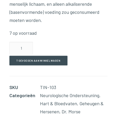
menselijk lichaam, en alleen alkaliserende
(basenvormende) voeding zou geconsumeerd
moeten worden.
7 op voorraad
Blood
Mover(59ml
Tinctuur)
TOEVOEGEN AAN WINKELWAGEN
aantal
SKU
TIN-103
Categorieën
Neurologische Ondersteuning
,
Hart & Bloedvaten
,
Geheugen &
Hersenen
,
Dr. Morse