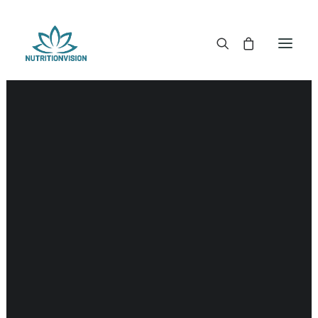
DR. MORSE TINCTUREN
DR. MORSE CAPSULES
DR. MORSE GLYCERINES
DR. MORSE ZALVEN & POEDERS
DR. MORSE GLANDULARS
DR. MORSE THEE
DR. MORSE POWDERED BLENDS EN SUPERFOODS
DETOX KITS & BUNDLES
DR. MORSE HANDCRAFTED
THE SUPER PATCH!
LITERATUUR
DETOX TOOLS
BLOEDSUIKERGEHALTE