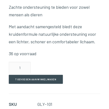
Zachte ondersteuning te bieden voor zowel
mensen als dieren
Met aandacht samengesteld biedt deze
kruidenformule natuurlijke ondersteuning voor
een lichter, schoner en comfortabeler lichaam.
36 op voorraad
Congestion
–
Alcohol
TOEVOEGEN AAN WINKELWAGEN
Free
(59ml
Glycerine)
SKU
GLY-101