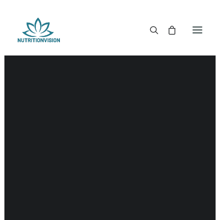
DR. MORSE TINCTUREN
DR. MORSE CAPSULES
DR. MORSE GLYCERINES
DR. MORSE ZALVEN & POEDERS
DR. MORSE GLANDULARS
DR. MORSE THEE
DR. MORSE POWDERED BLENDS EN SUPERFOODS
DETOX KITS & BUNDLES
DR. MORSE HANDCRAFTED
THE SUPER PATCH!
LITERATUUR
DETOX TOOLS
BLOEDSUIKERGEHALTE