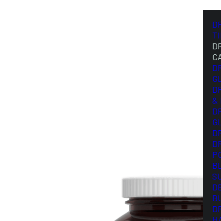
D
T
D
C
D
G
D
&
D
G
D
D
P
B
S
D
B
D
H