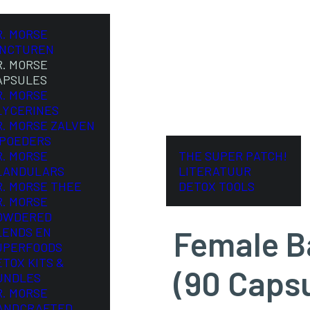
R. MORSE
INCTUREN
R. MORSE
APSULES
R. MORSE
LYCERINES
R. MORSE ZALVEN
 POEDERS
R. MORSE
THE SUPER PATCH!
LANDULARS
LITERATUUR
R. MORSE THEE
DETOX TOOLS
R. MORSE
OWDERED
Female B
LENDS EN
UPERFOODS
ETOX KITS &
(90 Caps
UNDLES
R. MORSE
ANDCRAFTED