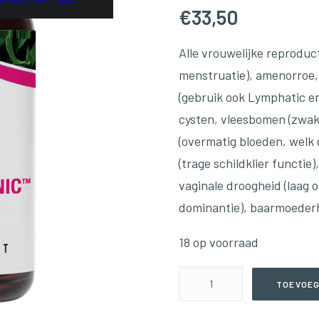
€
33,50
Alle vrouwelijke reproduc
menstruatie), amenorroe, 
(gebruik ook Lymphatic en
cysten, vleesbomen (zwak
(overmatig bloeden, welk 
(trage schildklier functi
vaginale droogheid (laag 
dominantie), baarmoederhal
18 op voorraad
Female
TOEVOEG
Balance