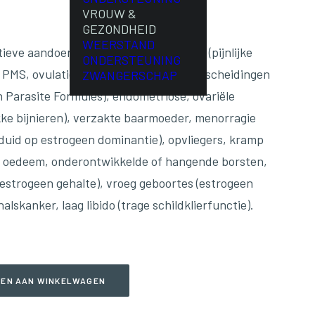
VROUW &
GEZONDHEID
WEERSTAND
tieve aandoeningen zoals dysmenorroe (pijnlijke
ONDERSTEUNING
PMS, ovulatie stoornissen, vaginale afscheidingen
ZWANGERSCHAP
 Parasite Formules), endometriose, ovariële
ke bijnieren), verzakte baarmoeder, menorragie
duid op estrogeen dominantie), opvliegers, kramp
e), oedeem, onderontwikkelde of hangende borsten,
oestrogeen gehalte), vroeg geboortes (estrogeen
skanker, laag libido (trage schildklierfunctie).
EN AAN WINKELWAGEN