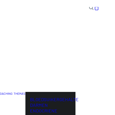
OACHING
THEMA’S
ENG
BLOEDSUIKERGEHALTE
DARMEN
ENDOCRIENE