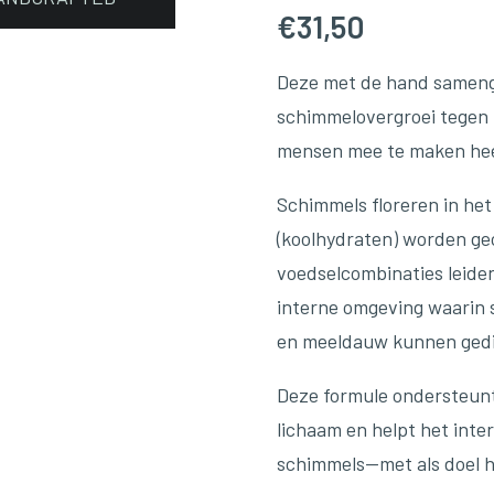
€
31,50
Deze met de hand samenge
schimmelovergroei tegen 
mensen mee te maken hee
Schimmels floreren in het
(koolhydraten) worden g
voedselcombinaties leiden
interne omgeving waarin 
en meeldauw kunnen gedi
Deze formule ondersteunt
lichaam en helpt het inte
schimmels—met als doel he