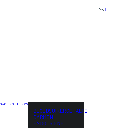
OACHING
THEMA’S
ENG
BLOEDSUIKERGEHALTE
DARMEN
ENDOCRIENE