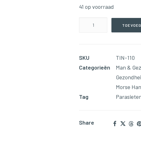
41 op voorraad
Fungal
TOEVOEG
Balance(59ml
Tinctuur)
aantal
SKU
TIN-110
Categorieën
Man & Ge
Gezondhe
Morse Han
Tag
Parasiete
Share