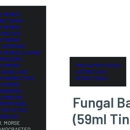
R. MORSE
INCTUREN
R. MORSE
APSULES
R. MORSE
LYCERINES
R. MORSE ZALVEN
 POEDERS
R. MORSE
THE SUPER PATCH!
LANDULARS
LITERATUUR
R. MORSE THEE
DETOX TOOLS
R. MORSE
OWDERED
Fungal B
LENDS EN
UPERFOODS
ETOX KITS &
(59ml Tin
UNDLES
R. MORSE
ANDCRAFTED