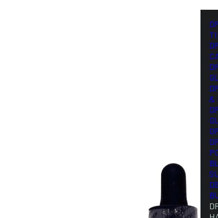
D
T
D
C
D
G
D
&
D
G
D
D
P
B
S
D
B
D
H