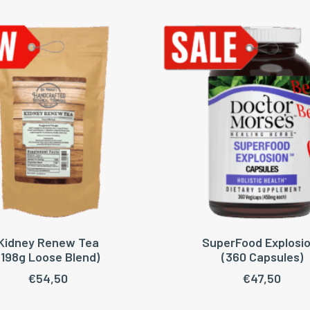
Kidney Renew Tea
SuperFood Explosio
OEGEN AAN WINKELWAGEN
TOEVOEGEN AAN WINKEL
(198g Loose Blend)
(360 Capsules)
€
54,50
€
47,50