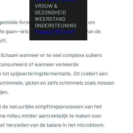
VROUW &
GEZONDHEID
WEERSTAND
stelde formule is speciaal ontwikkeld om
ONDERSTEUNING
te gaan—iets waar het overgrote deel van de
ZWANGERSCHAP
ft.
 lichaam wanneer er te veel complexe suikers
econsumeerd of wanneer verkeerde
 tot spijsverteringsfermentatie. Dit creëert een
schimmels, gisten en zelfs schimmels zoals mossen
jen.
 de natuurlijke ontgiftingsprocessen van het
rne milieu minder aantrekkelijk te maken voor
t herstellen van de balans in het microbioom.