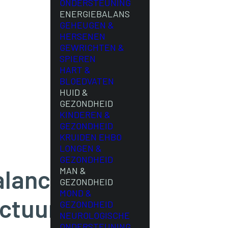
ONDERSTEUNING
ENERGIEBALANS
GEHEUGEN &
HERSENEN
GEWRICHTEN &
SPIEREN
HART &
BLOEDVATEN
HUID &
GEZONDHEID
KINDEREN &
GEZONDHEID
KRUIDEN EHBO
LONGEN &
GEZONDHEID
alance
MAN &
GEZONDHEID
MOND &
ctuur)
GEZONDHEID
NEUROLOGISCHE
ONDERSTEUNING