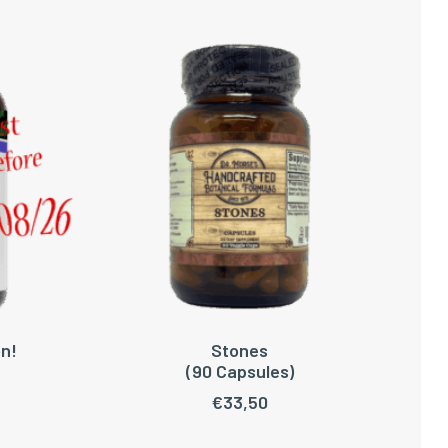
n!
Stones
WAGEN
TOEVOEGEN AAN WINKELWAGEN
(90 Capsules)
€
33,50