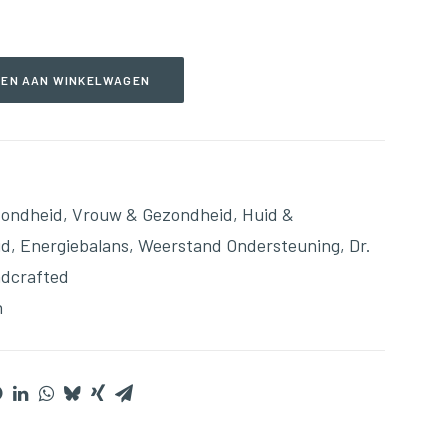
EN AAN WINKELWAGEN
zondheid
,
Vrouw & Gezondheid
,
Huid &
id
,
Energiebalans
,
Weerstand Ondersteuning
,
Dr.
dcrafted
n