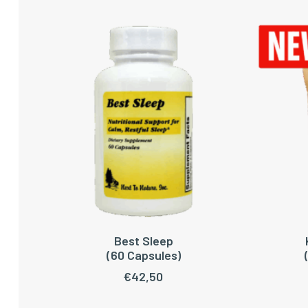
Best Sleep
LEES VERDER
TOEV
(60 Capsules)
€
42,50