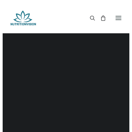
DR. MORSE TINCTUREN
DR. MORSE CAPSULES
DR. MORSE GLYCERINES
DR. MORSE ZALVEN & POEDERS
DR. MORSE GLANDULARS
DR. MORSE THEE
DR. MORSE POWDERED BLENDS EN SUPERFOODS
DETOX KITS & BUNDLES
DR. MORSE HANDCRAFTED
THE SUPER PATCH!
LITERATUUR
DETOX TOOLS
BLOEDSUIKERGEHALTE