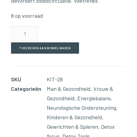
Bevordert bloedcirculatie. Voetreflex.
8 op voorraad
Houten
voetmassage
aantal
TOEVOEGEN AAN WINKELWAGEN
SKU
KIT-28
Categorieën
Man & Gezondheid
,
Vrouw &
Gezondheid
,
Energiebalans
,
Neurologische Ondersteuning
,
Kinderen & Gezondheid
,
Gewrichten & Spieren
,
Detox
focus
,
Detox Tools