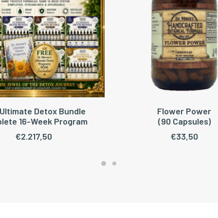
Ultimate Detox Bundle
Flower Power
OEGEN AAN WINKELWAGEN
TOEVOEGEN AAN WINKEL
lete 16-Week Program
(90 Capsules)
€
2.217,50
€
33,50