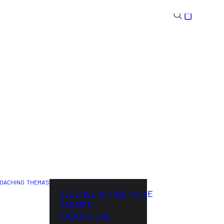
OACHING
THEMA’S
ENG
BLOEDSUIKERGEHALTE
DARMEN
ENDOCRIENE