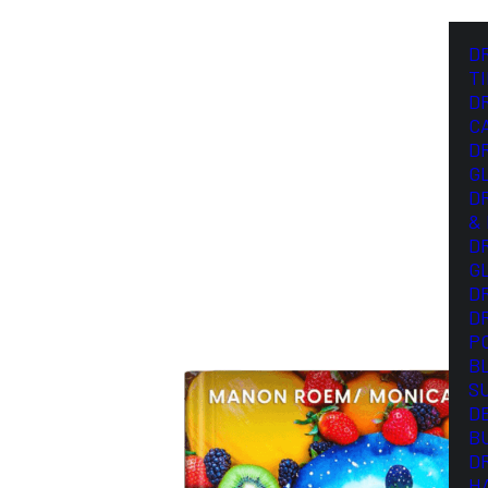
D
T
D
C
D
G
D
&
D
G
D
D
P
B
S
D
B
D
H