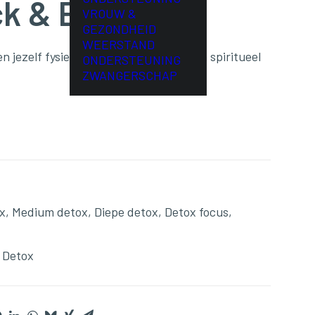
k & Ebook
VROUW &
GEZONDHEID
WEERSTAND
n jezelf fysiek, emotioneel, mentaal en spiritueel
ONDERSTEUNING
ZWANGERSCHAP
x
,
Medium detox
,
Diepe detox
,
Detox focus
,
,
Detox