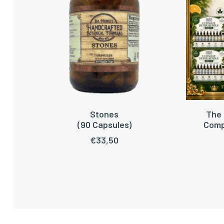
Stones
The 
TOEVOEGEN AAN WINKELWAGEN
TOEV
(90 Capsules)
Comp
€
33,50