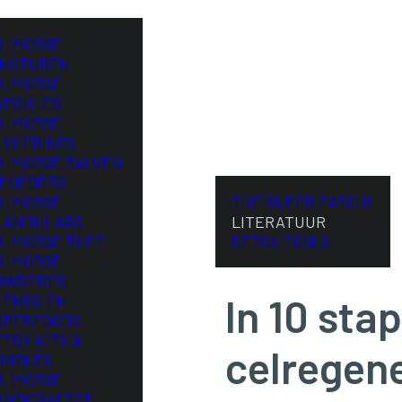
R. MORSE
INCTUREN
R. MORSE
APSULES
R. MORSE
LYCERINES
R. MORSE ZALVEN
 POEDERS
R. MORSE
THE SUPER PATCH!
LANDULARS
LITERATUUR
R. MORSE THEE
DETOX TOOLS
R. MORSE
OWDERED
In 10 sta
LENDS EN
UPERFOODS
ETOX KITS &
celregene
UNDLES
R. MORSE
ANDCRAFTED