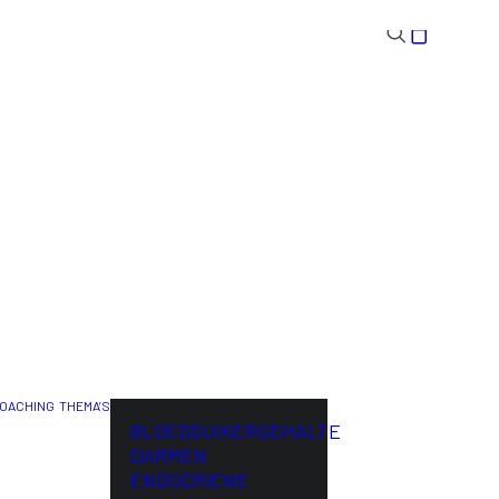
OACHING
THEMA’S
ENG
BLOEDSUIKERGEHALTE
DARMEN
ENDOCRIENE