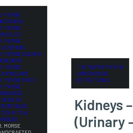
R. MORSE
INCTUREN
R. MORSE
APSULES
R. MORSE
LYCERINES
R. MORSE ZALVEN
 POEDERS
R. MORSE
THE SUPER PATCH!
LANDULARS
LITERATUUR
R. MORSE THEE
DETOX TOOLS
R. MORSE
OWDERED
Kidneys –
LENDS EN
UPERFOODS
ETOX KITS &
(Urinary 
UNDLES
R. MORSE
ANDCRAFTED