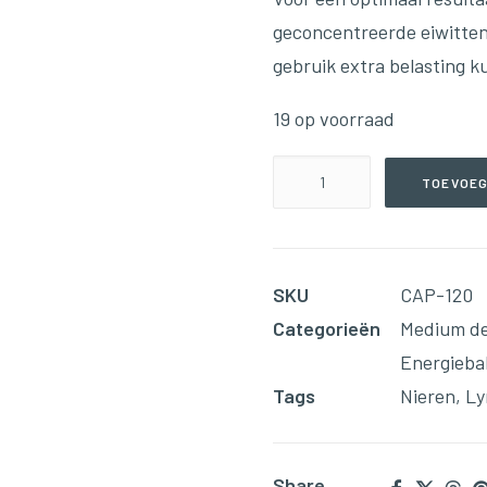
geconcentreerde eiwitten 
gebruik extra belasting k
19 op voorraad
Kidneys
TOEVOEG
–
Level
#3(Urinary
SKU
CAP-120
-
Categorieën
Medium d
Level
Energieba
#3)
Tags
Nieren
,
Ly
(90
Capsules)
aantal
Share