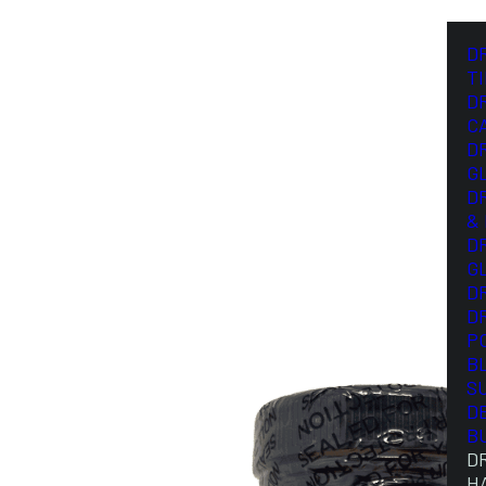
D
T
D
C
D
G
D
&
D
G
D
D
P
B
S
D
B
D
H