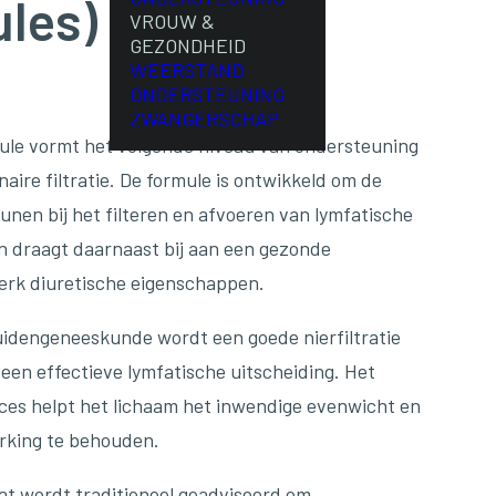
ules)
VROUW &
GEZONDHEID
WEERSTAND
ONDERSTEUNING
ZWANGERSCHAP
le vormt het volgende niveau van ondersteuning
naire filtratie. De formule is ontwikkeld om de
unen bij het filteren en afvoeren van lymfatische
 en draagt daarnaast bij aan een gezonde
terk diuretische eigenschappen.
uidengeneeskunde wordt een goede nierfiltratie
 een effectieve lymfatische uitscheiding. Het
ces helpt het lichaam het inwendige evenwicht en
erking te behouden.
at wordt traditioneel geadviseerd om