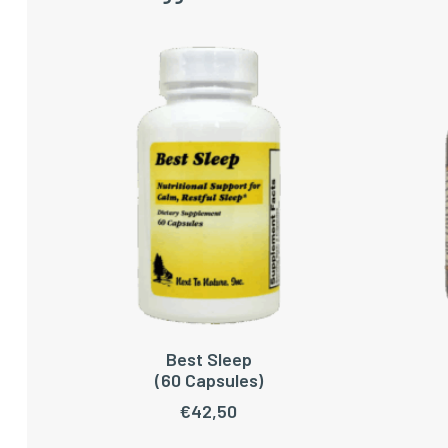
Best Sleep
LEES VERDER
TOEV
(60 Capsules)
€
42,50