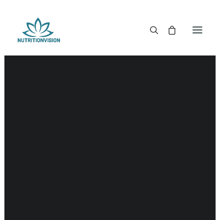
DR. MORSE TINCTUREN
DR. MORSE CAPSULES
DR. MORSE GLYCERINES
DR. MORSE ZALVEN & POEDERS
DR. MORSE GLANDULARS
DR. MORSE THEE
DR. MORSE POWDERED BLENDS EN SUPERFOODS
DETOX KITS & BUNDLES
DR. MORSE HANDCRAFTED
THE SUPER PATCH!
LITERATUUR
DETOX TOOLS
BLOEDSUIKERGEHALTE