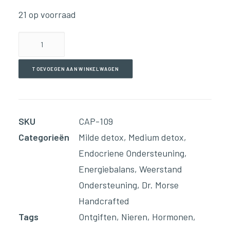
21 op voorraad
Lymph
–
Level
TOEVOEGEN AAN WINKELWAGEN
#2
(90
Capsules)
SKU
CAP-109
aantal
Categorieën
Milde detox
,
Medium detox
,
Endocriene Ondersteuning
,
Energiebalans
,
Weerstand
Ondersteuning
,
Dr. Morse
Handcrafted
Tags
Ontgiften
,
Nieren
,
Hormonen
,