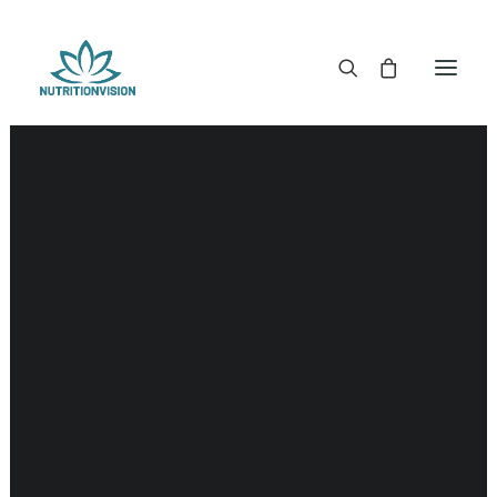
DR. MORSE TINCTUREN
DR. MORSE CAPSULES
DR. MORSE GLYCERINES
DR. MORSE ZALVEN & POEDERS
DR. MORSE GLANDULARS
DR. MORSE THEE
DR. MORSE POWDERED BLENDS EN SUPERFOODS
DETOX KITS & BUNDLES
DR. MORSE HANDCRAFTED
THE SUPER PATCH!
LITERATUUR
DETOX TOOLS
BLOEDSUIKERGEHALTE