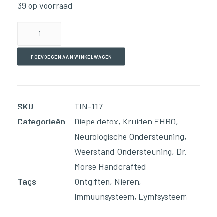
39 op voorraad
Lymph
–
Level
TOEVOEGEN AAN WINKELWAGEN
#4(59ml
Tinctuur)
aantal
SKU
TIN-117
Categorieën
Diepe detox
,
Kruiden EHBO
,
Neurologische Ondersteuning
,
Weerstand Ondersteuning
,
Dr.
Morse Handcrafted
Tags
Ontgiften
,
Nieren
,
Immuunsysteem
,
Lymfsysteem