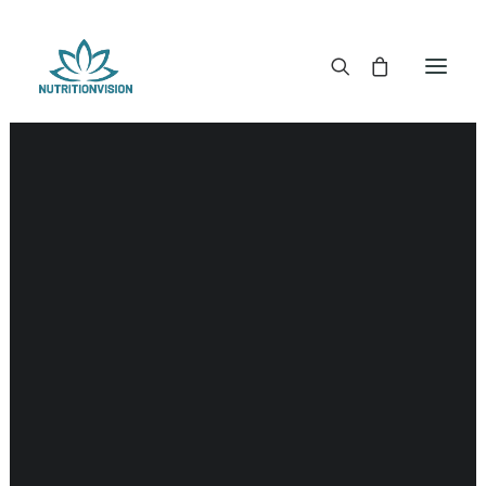
DR. MORSE TINCTUREN
DR. MORSE CAPSULES
DR. MORSE GLYCERINES
DR. MORSE ZALVEN & POEDERS
DR. MORSE GLANDULARS
DR. MORSE THEE
DR. MORSE POWDERED BLENDS EN SUPERFOODS
DETOX KITS & BUNDLES
DR. MORSE HANDCRAFTED
THE SUPER PATCH!
LITERATUUR
DETOX TOOLS
BLOEDSUIKERGEHALTE