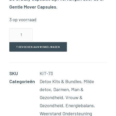
Gentle Mover Capsules.
3 op voorraad
Parasite
Cleanse
Bundle
TOEVOEGEN AAN WINKELWAGEN
aantal
SKU
KIT-73
Categorieën
Detox Kits & Bundles
,
Milde
detox
,
Darmen
,
Man &
Gezondheid
,
Vrouw &
Gezondheid
,
Energiebalans
,
Weerstand Ondersteuning