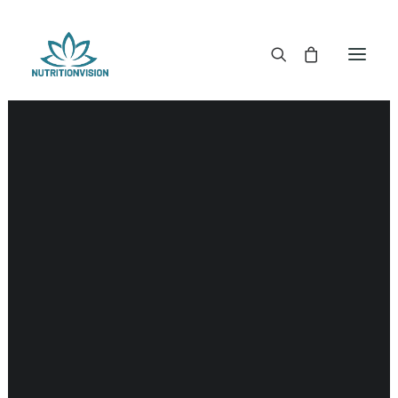
DR. MORSE TINCTUREN
DR. MORSE CAPSULES
DR. MORSE GLYCERINES
DR. MORSE ZALVEN & POEDERS
DR. MORSE GLANDULARS
DR. MORSE THEE
DR. MORSE POWDERED BLENDS EN SUPERFOODS
DETOX KITS & BUNDLES
DR. MORSE HANDCRAFTED
THE SUPER PATCH!
LITERATUUR
DETOX TOOLS
BLOEDSUIKERGEHALTE