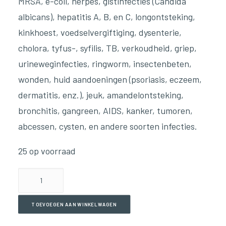
MRSA, e-coli, herpes, gistinfecties (Candida
albicans), hepatitis A, B, en C, longontsteking,
kinkhoest, voedselvergiftiging, dysenterie,
cholora, tyfus-, syfilis, TB, verkoudheid, griep,
urineweginfecties, ringworm, insectenbeten,
wonden, huid aandoeningen (psoriasis, eczeem,
dermatitis, enz.), jeuk, amandelontsteking,
bronchitis, gangreen, AIDS, kanker, tumoren,
abcessen, cysten, en andere soorten infecties.
25 op voorraad
Parasite
Micro(90
Capsules)
TOEVOEGEN AAN WINKELWAGEN
aantal