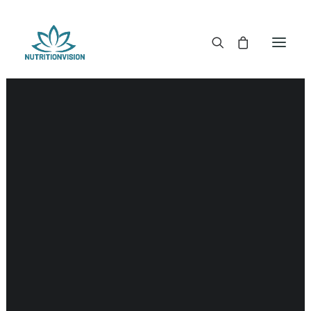
DR. MORSE TINCTUREN
DR. MORSE CAPSULES
DR. MORSE GLYCERINES
DR. MORSE ZALVEN & POEDERS
DR. MORSE GLANDULARS
DR. MORSE THEE
DR. MORSE POWDERED BLENDS EN SUPERFOODS
DETOX KITS & BUNDLES
DR. MORSE HANDCRAFTED
THE SUPER PATCH!
LITERATUUR
DETOX TOOLS
BLOEDSUIKERGEHALTE