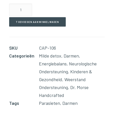
Parasites(90
Capsules)
aantal
TOEVOEGEN AAN WINKELWAGEN
SKU
CAP-106
Categorieën
Milde detox
,
Darmen
,
Energiebalans
,
Neurologische
Ondersteuning
,
Kinderen &
Gezondheid
,
Weerstand
Ondersteuning
,
Dr. Morse
Handcrafted
Tags
Parasieten
,
Darmen