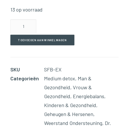
13 op voorraad
SuperFood
Explosion!
(198g
TOEVOEGEN AAN WINKELWAGEN
Poeder)
aantal
SKU
SFB-EX
Categorieën
Medium detox
,
Man &
Gezondheid
,
Vrouw &
Gezondheid
,
Energiebalans
,
Kinderen & Gezondheid
,
Geheugen & Hersenen
,
Weerstand Ondersteuning
,
Dr.