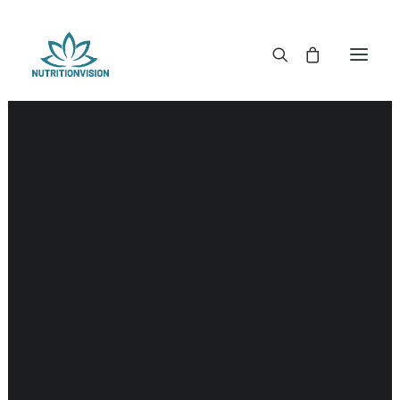
DR. MORSE TINCTUREN
DR. MORSE CAPSULES
DR. MORSE GLYCERINES
DR. MORSE ZALVEN & POEDERS
DR. MORSE GLANDULARS
DR. MORSE THEE
DR. MORSE POWDERED BLENDS EN SUPERFOODS
DETOX KITS & BUNDLES
DR. MORSE HANDCRAFTED
THE SUPER PATCH!
LITERATUUR
DETOX TOOLS
BLOEDSUIKERGEHALTE