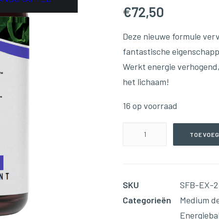
€
72,50
Deze nieuwe formule verva
fantastische eigenschapp
Werkt energie verhogend,
het lichaam!
16 op voorraad
SuperFood
TOEVOEG
Explosion!
(360
Capsules)
SKU
SFB-EX-2
aantal
Categorieën
Medium d
Energieba