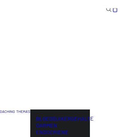
OACHING
THEMA’S
ENG
BLOEDSUIKERGEHALTE
DARMEN
ENDOCRIENE