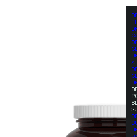
D
T
D
C
D
G
D
&
D
G
D
D
P
B
S
D
B
D
H