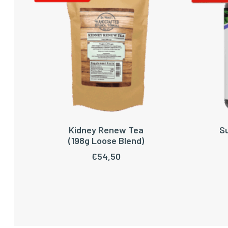
Kidney Renew Tea
S
TOEVOEGEN AAN WINKELWAGEN
TOEV
(198g Loose Blend)
€
54,50