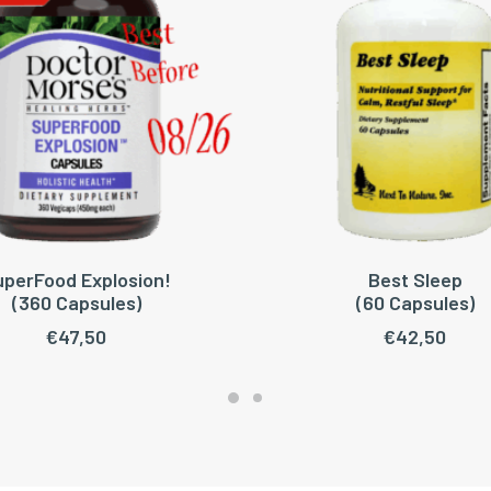
uperFood Explosion!
Best Sleep
OEGEN AAN WINKELWAGEN
LEES VERDER
(360 Capsules)
(60 Capsules)
€
47,50
€
42,50