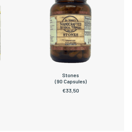
Stones
TOEVOEGEN AAN WINKELWAGEN
(90 Capsules)
C
€
33,50