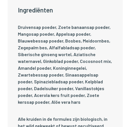
Ingrediënten
Druivensap poeder, Zoete banaansap poeder,
Mangosap poeder, Appelsap poeder,
Blauwebessap poeder, Bosbes, Meidoornbes,
Zegepalm bes, Alfalfabladsap poeder,
Siberische ginseng wortel, Aziatische
waternavel, Ginkoblad poeder, Cocosnoot mix,
Amandel poeder, Koninginnegelei,
Zwartebessap poeder, Sinaasappelsap
poeder, Spinaziebladsap poeder, Kelpblad
poeder, Dadelsuiker poeder, Vanillastokjes
poeder, Acerola kers fruit poeder, Zoete
kerssap poeder, Alöe vera hars
Alle kruiden in de formules zijn biologisch, in
het wild gekweekt of bewust gecultiveerd.