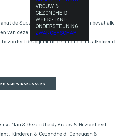
VROUW &
GEZONDHEID
WEERSTAND
ngt de Super Food Blends 1, 2 en 3, en bevat alle
ONDERSTEUNING
en van deze 3 krachtige formules.
ZWANGERSCHAP
 bevordert de algemene gezondheid en alkaliseert
EN AAN WINKELWAGEN
etox
,
Man & Gezondheid
,
Vrouw & Gezondheid
,
lans
,
Kinderen & Gezondheid
,
Geheugen &