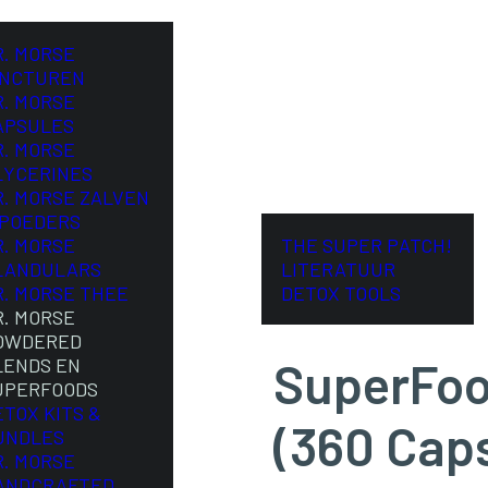
R. MORSE
INCTUREN
R. MORSE
APSULES
R. MORSE
LYCERINES
R. MORSE ZALVEN
 POEDERS
R. MORSE
THE SUPER PATCH!
LANDULARS
LITERATUUR
R. MORSE THEE
DETOX TOOLS
R. MORSE
OWDERED
SuperFoo
LENDS EN
UPERFOODS
ETOX KITS &
(360 Cap
UNDLES
R. MORSE
ANDCRAFTED