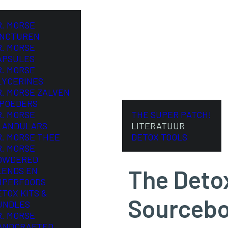
R. MORSE
INCTUREN
R. MORSE
APSULES
R. MORSE
LYCERINES
R. MORSE ZALVEN
 POEDERS
R. MORSE
THE SUPER PATCH!
LANDULARS
LITERATUUR
R. MORSE THEE
DETOX TOOLS
R. MORSE
OWDERED
The Deto
LENDS EN
UPERFOODS
ETOX KITS &
Sourceb
UNDLES
R. MORSE
ANDCRAFTED