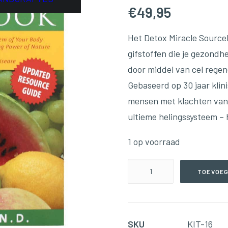
€
49,95
Het Detox Miracle Sourceb
gifstoffen die je gezondh
door middel van cel regen
Gebaseerd op 30 jaar klin
mensen met klachten van 
ultieme helingssysteem – 
1 op voorraad
The
TOEVOEG
Detox
Miracle
Sourcebook
SKU
KIT-16