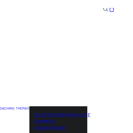
OACHING
THEMA’S
ENG
BLOEDSUIKERGEHALTE
DARMEN
ENDOCRIENE