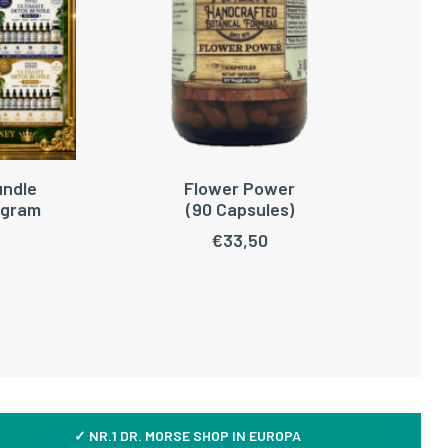
undle
Flower Power
WAGEN
TOEVOEGEN AAN WINKELWAGEN
ogram
(90 Capsules)
€
33,50
✓ NR.1 DR. MORSE SHOP IN EUROPA