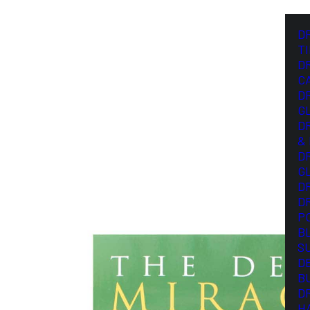
D
T
D
C
D
G
D
&
D
G
D
D
P
B
S
D
B
D
H