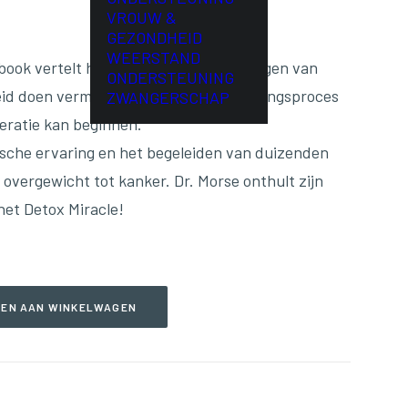
VROUW &
GEZONDHEID
WEERSTAND
ook vertelt hoe je je lichaam kan reinigen van
ONDERSTEUNING
eid doen verminderen en hoe je het helingsproces
ZWANGERSCHAP
eratie kan beginnen.
ische ervaring en het begeleiden van duizenden
overgewicht tot kanker. Dr. Morse onthult zijn
het Detox Miracle!
EN AAN WINKELWAGEN