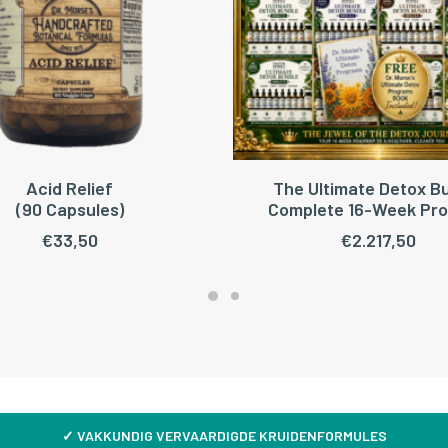
Acid Relief
The Ultimate Detox B
OEGEN AAN WINKELWAGEN
TOEVOEGEN AAN WINKEL
(90 Capsules)
Complete 16-Week Pr
€
33,50
€
2.217,50
✓
VAKKUNDIG VERVAARDIGDE KRUIDENFORMULES