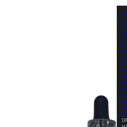
D
T
D
C
D
G
D
&
D
G
D
D
P
B
S
D
B
D
H