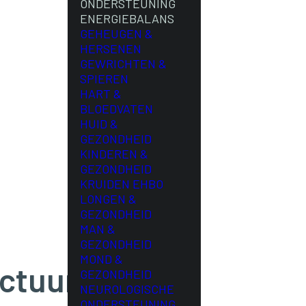
ONDERSTEUNING
ENERGIEBALANS
GEHEUGEN &
HERSENEN
GEWRICHTEN &
SPIEREN
HART &
BLOEDVATEN
HUID &
GEZONDHEID
KINDEREN &
GEZONDHEID
KRUIDEN EHBO
LONGEN &
GEZONDHEID
MAN &
GEZONDHEID
MOND &
ctuur)
GEZONDHEID
NEUROLOGISCHE
ONDERSTEUNING