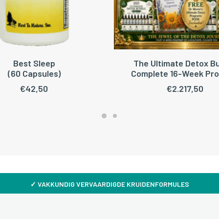
Best Sleep
The Ultimate Detox B
LEES VERDER
TOEVOEGEN AAN WINKEL
(60 Capsules)
Complete 16-Week Pr
€
42,50
€
2.217,50
✓
VAKKUNDIG VERVAARDIGDE KRUIDENFORMULES