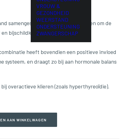
VROUW &
GEZONDHEID
WEERSTAND
and samengestelde formule is ontworpen om de
ONDERSTEUNING
 en bijschildklieren te versterken en te
ZWANGERSCHAP
combinatie heeft bovendien een positieve invloed
ne systeem, en draagt zo bij aan hormonale balans
bij overactieve klieren (zoals hyperthyreoïdie).
EN AAN WINKELWAGEN