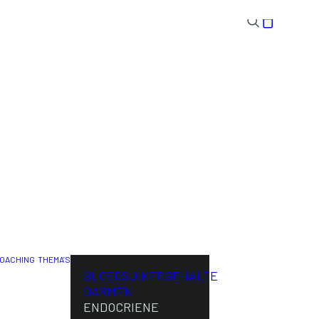
OACHING
THEMA’S
ENG
BLOEDSUIKERGEHALTE
DARMEN
ENDOCRIENE