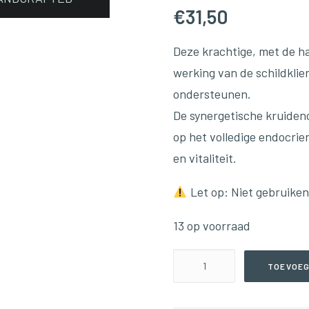
€
31,50
Deze krachtige, met de h
werking van de schildklier
ondersteunen.
De synergetische kruiden
op het volledige endocrie
en vitaliteit.
Let op: Niet gebruiken 
13 op voorraad
Thyroid(59ml
TOEVOEG
Tinctuur)
aantal