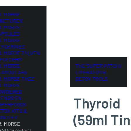
R. MORSE
INCTUREN
R. MORSE
APSULES
R. MORSE
LYCERINES
R. MORSE ZALVEN
 POEDERS
R. MORSE
THE SUPER PATCH!
LANDULARS
LITERATUUR
R. MORSE THEE
DETOX TOOLS
R. MORSE
OWDERED
Thyroid
LENDS EN
UPERFOODS
ETOX KITS &
(59ml Tin
UNDLES
R. MORSE
ANDCRAFTED