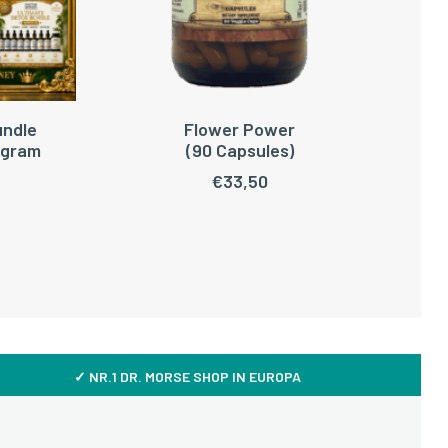
undle
Flower Power
WAGEN
TOEVOEGEN AAN WINKELWAGEN
ogram
(90 Capsules)
€
33,50
✓ NR.1 DR. MORSE SHOP IN EUROPA