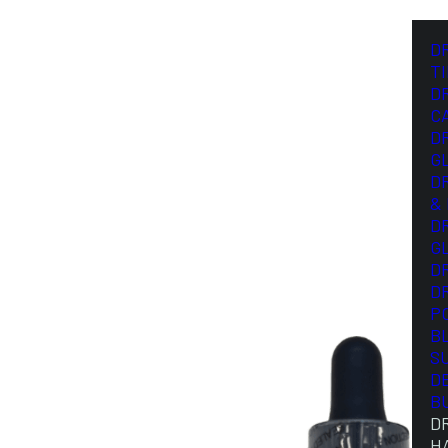
D
T
D
C
D
G
D
&
D
G
D
D
P
B
S
D
B
D
H