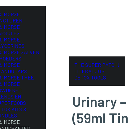
R. MORSE
INCTUREN
R. MORSE
APSULES
R. MORSE
LYCERINES
R. MORSE ZALVEN
 POEDERS
R. MORSE
THE SUPER PATCH!
LANDULARS
LITERATUUR
R. MORSE THEE
DETOX TOOLS
R. MORSE
OWDERED
Urinary –
LENDS EN
UPERFOODS
ETOX KITS &
(59ml Tin
UNDLES
R. MORSE
ANDCRAFTED