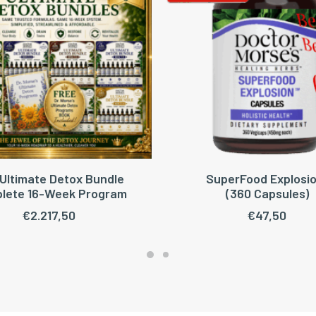
Ultimate Detox Bundle
SuperFood Explosio
OEGEN AAN WINKELWAGEN
TOEVOEGEN AAN WINKEL
lete 16-Week Program
(360 Capsules)
€
2.217,50
€
47,50