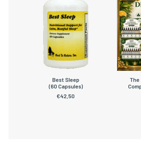
Best Sleep
The 
LEES VERDER
TOEV
(60 Capsules)
Comp
€
42,50