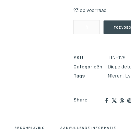
23 op voorraad
Urinary
TOEVOEG
–
Level
#4(59ml
SKU
TIN-129
Tinctuur)
Categorieën
Diepe det
aantal
Tags
Nieren
,
Ly
Share
BESCHRIJVING
AANVULLENDE INFORMATIE