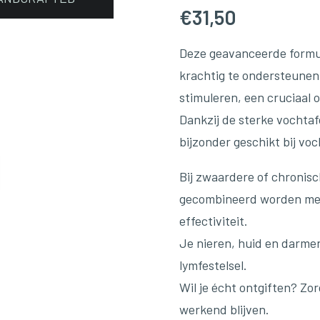
€
31,50
Deze geavanceerde formul
krachtig te ondersteunen e
stimuleren, een cruciaal 
Dankzij de sterke vochta
bijzonder geschikt bij v
Bij zwaardere of chronis
gecombineerd worden met
effectiviteit.
Je nieren, huid en darmen
lymfestelsel.
Wil je écht ontgiften? Zo
werkend blijven.