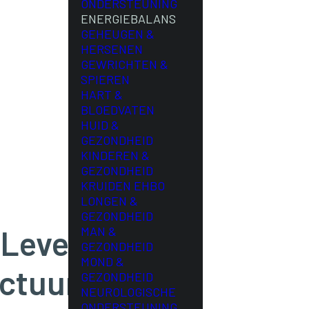
ONDERSTEUNING
ENERGIEBALANS
GEHEUGEN &
HERSENEN
GEWRICHTEN &
SPIEREN
HART &
BLOEDVATEN
HUID &
GEZONDHEID
KINDEREN &
GEZONDHEID
KRUIDEN EHBO
LONGEN &
GEZONDHEID
 Level #4
MAN &
GEZONDHEID
MOND &
ctuur)
GEZONDHEID
NEUROLOGISCHE
ONDERSTEUNING