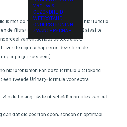
VROUW &
GEZONDHEID
WEERSTAND
e is met de hand samengesteld om de nierfunctie
ONDERSTEUNING
n de filtratie van lymfatisch (cellulair) afval te
ZWANGERSCHAP
onderdeel van elk serieus detoxtraject.
fdrijvende eigenschappen is deze formule
ochtophopingen (oedeem).
che nierproblemen kan deze formule uitstekend
 een tweede Urinary-formule voor extra
 zijn de belangrijkste uitscheidingsroutes van het
rg dan dat die poorten open, schoon en optimaal