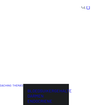
OACHING
THEMA’S
ENG
BLOEDSUIKERGEHALTE
DARMEN
ENDOCRIENE