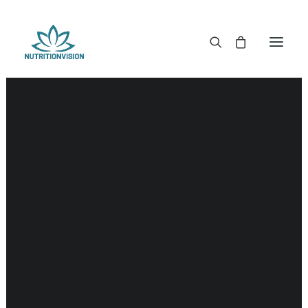
DR. MORSE TINCTUREN
DR. MORSE CAPSULES
DR. MORSE GLYCERINES
DR. MORSE ZALVEN & POEDERS
DR. MORSE GLANDULARS
DR. MORSE THEE
DR. MORSE POWDERED BLENDS EN SUPERFOODS
DETOX KITS & BUNDLES
DR. MORSE HANDCRAFTED
THE SUPER PATCH!
LITERATUUR
DETOX TOOLS
BLOEDSUIKERGEHALTE