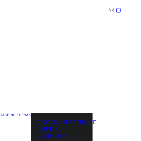
OACHING
THEMA’S
ENG
BLOEDSUIKERGEHALTE
DARMEN
ENDOCRIENE