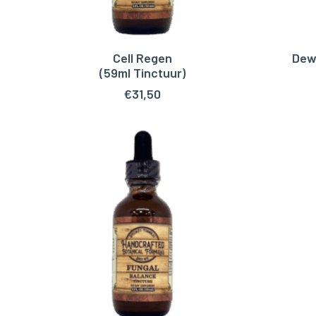
Cell Regen
Dew
TOEVOEGEN AAN WINKELWAGEN
TOEV
(59ml Tinctuur)
€
31,50