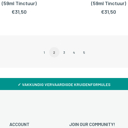
OEGEN AAN WINKELWAGEN
TOEVOEGEN AAN WINKEL
(59ml Tinctuur)
(59ml Tinctuur)
€
31,50
€
31,50
1
2
3
4
5
✓
VAKKUNDIG VERVAARDIGDE KRUIDENFORMULES
ACCOUNT
JOIN OUR COMMUNITY!