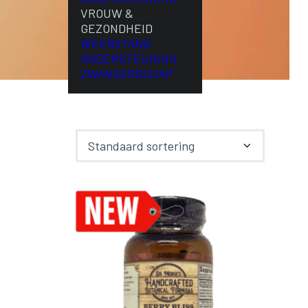
VROUW &
GEZONDHEID
WEERSTAND
ONDERSTEUNING
ZWANGERSCHAP