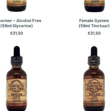
ormer – Alcohol Free
Female System
OEGEN AAN WINKELWAGEN
TOEVOEGEN AAN WINKEL
(59ml Glycerine)
(59ml Tinctuur)
€
31,50
€
31,50