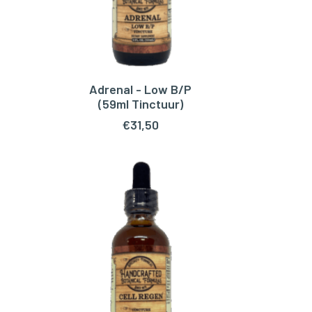
Adrenal - Low B/P
TOEVOEGEN AAN WINKELWAGEN
TOEV
(59ml Tinctuur)
€
31,50