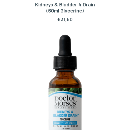
Kidneys & Bladder 4 Drain
LEES VERDER
(60ml Glycerine)
€
31,50