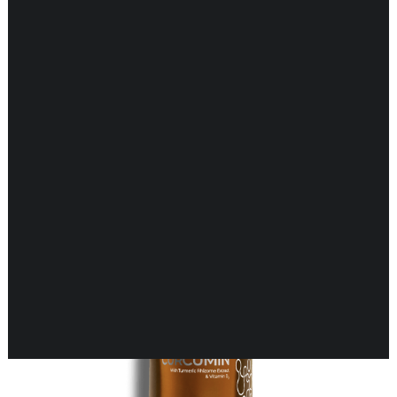
Toont alle 13 resultaten
DARMEN
ENDOCRIENE ONDERSTEUNING
ENERGIEBALANS
GEHEUGEN & HERSENEN
GEWRICHTEN & SPIEREN
HART & BLOEDVATEN
HUID & GEZONDHEID
KINDEREN & GEZONDHEID
KRUIDEN EHBO
LONGEN & GEZONDHEID
MAN & GEZONDHEID
MOND & GEZONDHEID
NEUROLOGISCHE ONDERSTEUNING
VROUW & GEZONDHEID
WEERSTAND ONDERSTEUNING
ZWANGERSCHAP