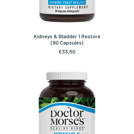
Kidneys & Bladder 1 Restore
LEES VERDER
(90 Capsules)
€
33,50