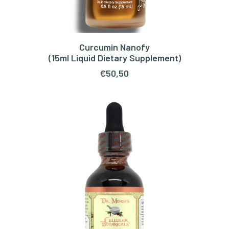
Curcumin Nanofy
TOEVOEGEN AAN WINKELWAGEN
(15ml Liquid Dietary Supplement)
€
50,50