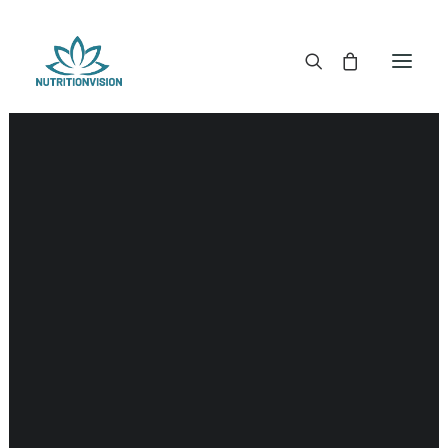
DR. MORSE TINCTUREN
DR. MORSE CAPSULES
DR. MORSE GLYCERINES
DR. MORSE ZALVEN & POEDERS
DR. MORSE GLANDULARS
DR. MORSE THEE
DR. MORSE POWDERED BLENDS EN SUPERFOODS
DETOX KITS & BUNDLES
DR. MORSE HANDCRAFTED
THE SUPER PATCH!
LITERATUUR
DETOX TOOLS
BLOEDSUIKERGEHALTE