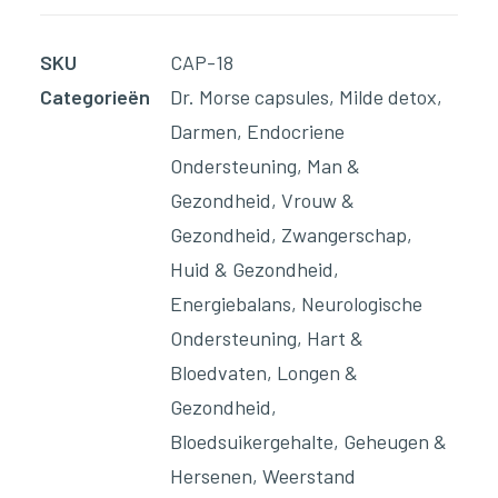
mailadres
in
SKU
CAP-18
om
Categorieën
Dr. Morse capsules
,
Milde detox
,
op
Darmen
,
Endocriene
de
Ondersteuning
,
Man &
wachtlijst
Gezondheid
,
Vrouw &
voor
Gezondheid
,
Zwangerschap
,
dit
Huid & Gezondheid
,
product
Energiebalans
,
Neurologische
te
Ondersteuning
,
Hart &
komen
Bloedvaten
,
Longen &
Gezondheid
,
Bloedsuikergehalte
,
Geheugen &
Hersenen
,
Weerstand