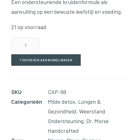
Een ondersteunende kruidenformule als
aanvulling op een bewuste leefstijl en voeding.
21 op voorraad
Acid
Relief
(90
TOEVOEGEN AAN WINKELWAGEN
Capsules)
aantal
SKU
CAP-99
Categorieën
Milde detox
,
Longen &
Gezondheid
,
Weerstand
Ondersteuning
,
Dr. Morse
Handcrafted