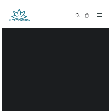
DR. MORSE TINCTUREN
DR. MORSE CAPSULES
DR. MORSE GLYCERINES
DR. MORSE ZALVEN & POEDERS
DR. MORSE GLANDULARS
DR. MORSE THEE
DR. MORSE POWDERED BLENDS EN SUPERFOODS
DETOX KITS & BUNDLES
DR. MORSE HANDCRAFTED
THE SUPER PATCH!
LITERATUUR
DETOX TOOLS
BLOEDSUIKERGEHALTE