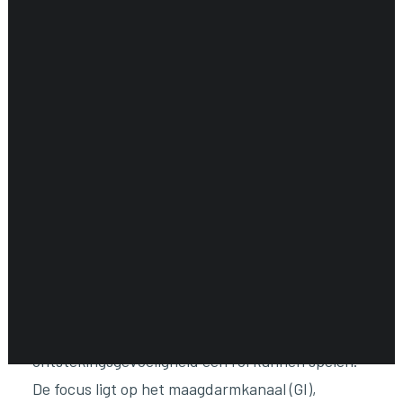
DARMEN
ENDOCRIENE ONDERSTEUNING
ENERGIEBALANS
GEHEUGEN & HERSENEN
GEWRICHTEN & SPIEREN
HART & BLOEDVATEN
HUID & GEZONDHEID
Acid Relief
KINDEREN & GEZONDHEID
(90 Capsules)
KRUIDEN EHBO
LONGEN & GEZONDHEID
MAN & GEZONDHEID
€
33,50
MOND & GEZONDHEID
NEUROLOGISCHE ONDERSTEUNING
Deze zorgvuldig samengestelde formule is
VROUW & GEZONDHEID
ontwikkeld ter ondersteuning van gebieden in
WEERSTAND ONDERSTEUNING
het lichaam waar verzuring en
ZWANGERSCHAP
ontstekingsgevoeligheid een rol kunnen spelen.
De focus ligt op het maagdarmkanaal (GI),