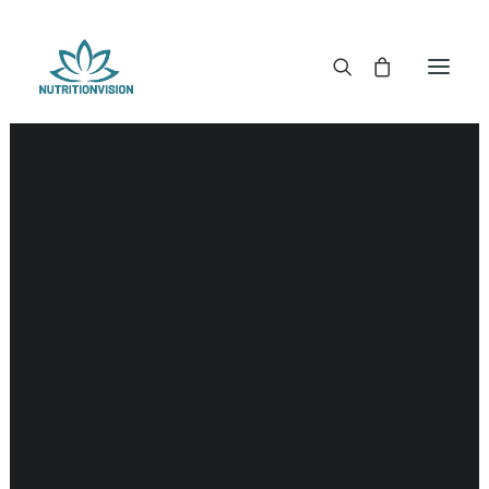
DR. MORSE TINCTUREN
DR. MORSE CAPSULES
DR. MORSE GLYCERINES
DR. MORSE ZALVEN & POEDERS
DR. MORSE GLANDULARS
DR. MORSE THEE
DR. MORSE POWDERED BLENDS EN SUPERFOODS
DETOX KITS & BUNDLES
DR. MORSE HANDCRAFTED
THE SUPER PATCH!
LITERATUUR
DETOX TOOLS
BLOEDSUIKERGEHALTE