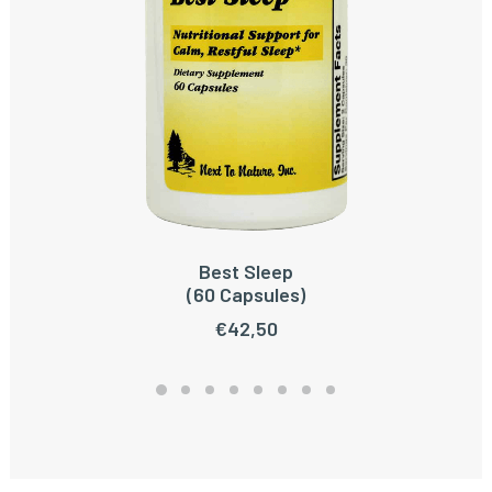
Best Sleep
LEES VERDER
(60 Capsules)
€
42,50