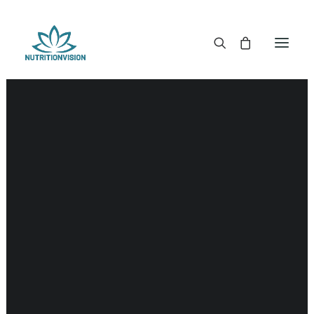
DR. MORSE TINCTUREN
DR. MORSE CAPSULES
DR. MORSE GLYCERINES
DR. MORSE ZALVEN & POEDERS
DR. MORSE GLANDULARS
DR. MORSE THEE
DR. MORSE POWDERED BLENDS EN SUPERFOODS
DETOX KITS & BUNDLES
DR. MORSE HANDCRAFTED
THE SUPER PATCH!
LITERATUUR
DETOX TOOLS
BLOEDSUIKERGEHALTE