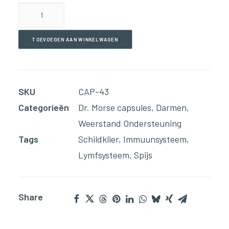
Irish
Sea
Moss
TOEVOEGEN AAN WINKELWAGEN
(90
Capsules)
aantal
SKU
CAP-43
Categorieën
Dr. Morse capsules
,
Darmen
,
Weerstand Ondersteuning
Tags
Schildklier
,
Immuunsysteem
,
Lymfsysteem
,
Spijs
Share