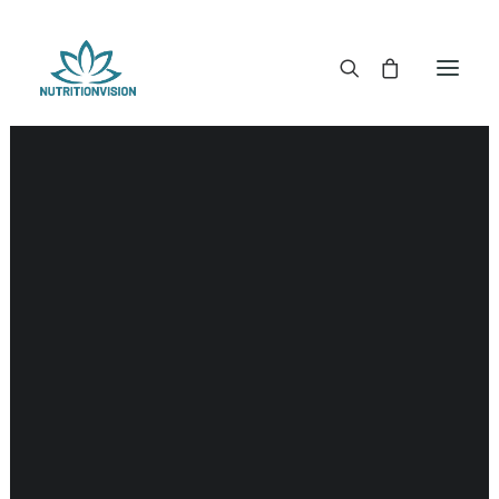
DR. MORSE TINCTUREN
DR. MORSE CAPSULES
DR. MORSE GLYCERINES
DR. MORSE ZALVEN & POEDERS
DR. MORSE GLANDULARS
DR. MORSE THEE
DR. MORSE POWDERED BLENDS EN SUPERFOODS
DETOX KITS & BUNDLES
DR. MORSE HANDCRAFTED
THE SUPER PATCH!
LITERATUUR
DETOX TOOLS
BLOEDSUIKERGEHALTE