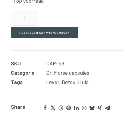
11 op voorraad
Milk
Thistle
(60
TOEVOEGEN AAN WINKELWAGEN
Capsules)
aantal
SKU
CAP-49
Categorie
Dr. Morse capsules
Tags
Lever
,
Detox
,
Huid
Share