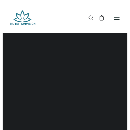
DR. MORSE TINCTUREN
DR. MORSE CAPSULES
DR. MORSE GLYCERINES
DR. MORSE ZALVEN & POEDERS
DR. MORSE GLANDULARS
DR. MORSE THEE
DR. MORSE POWDERED BLENDS EN SUPERFOODS
DETOX KITS & BUNDLES
DR. MORSE HANDCRAFTED
THE SUPER PATCH!
LITERATUUR
DETOX TOOLS
BLOEDSUIKERGEHALTE