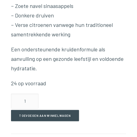
– Zoete navel sinaasappels
– Donkere druiven
– Verse citroenen vanwege hun traditioneel
samentrekkende werking
Een ondersteunende kruidenformule als
aanvulling op een gezonde leefstijl en voldoende
hydratatie.
24 op voorraad
Stones
-
Alcohol
TOEVOEGEN AAN WINKELWAGEN
Free
(59ml